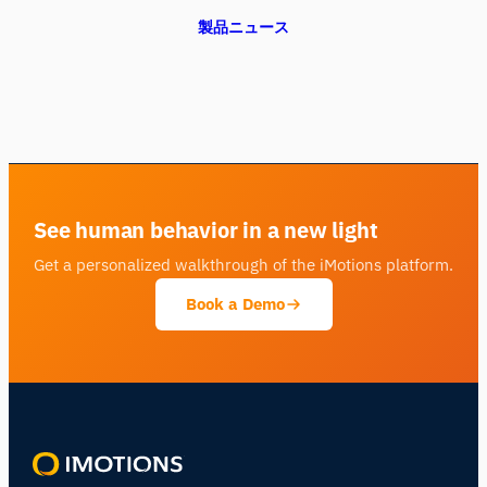
製品ニュース
See human behavior in a new light
Get a personalized walkthrough of the iMotions platform.
Book a Demo