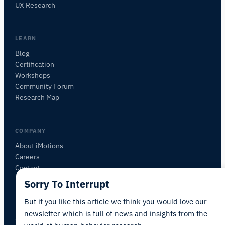
研究方法、製品、センサー、SDK、リソースに
UX Research
ついて質問するか、研究したい内容を説明して
ください。
質問内容に基づいて、役立つ次の質問を提案しま
LEARN
す。
Blog
Certification
この記事について質問
Workshops
この記事を要約
なぜこれが重要ですか？
Community Forum
これをどう応用できますか？
Research Map
COMPANY
About iMotions
Careers
Contact
My iMotions
Sorry To Interrupt
Newsletter
But if you like this article we think you would love our
newsletter which is full of news and insights from the