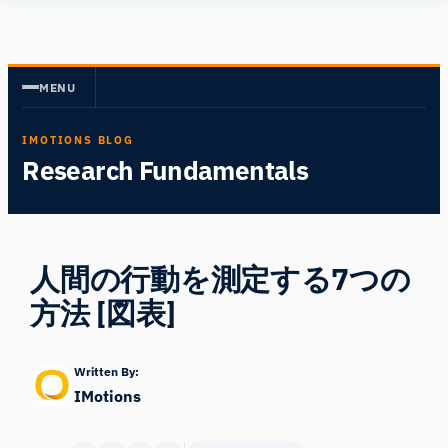
内
Human
容
Insight
を
MENU
ス
キ
IMOTIONS BLOG
ッ
Research Fundamentals
プ
人間の行動を測定する7つの
方法 [図表]
Written By:
IMotions