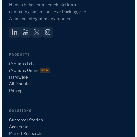
Human behavior research platform —
combining biosensors, eye tracking, and
AI in one integrated environment.
PRODUCTS
iMotions Lab
iMotions Online
NEW
Hardware
All Modules
Pricing
SOLUTIONS
Customer Stories
Academia
iMotionsリサーチアシスタント
Market Research