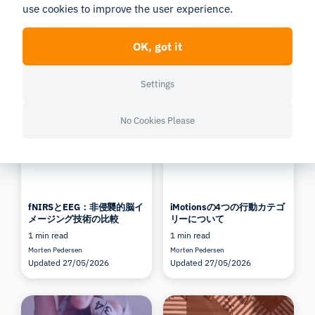
Sign up to newsletter
use cookies to improve the user experience.
OK, got it
Settings
Related Posts
No Cookies Please
fNIRSとEEG：非侵襲的脳イ
iMotionsの4つの行動カテゴ
メージング技術の比較
リーについて
1 min read
1 min read
Morten Pedersen
Morten Pedersen
Updated 27/05/2026
Updated 27/05/2026