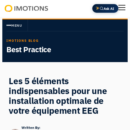
Aller
Ask AI
au
Powering
contenu
Human
MENU
Insight
IMOTIONS BLOG
Best Practice
Les 5 éléments
indispensables pour une
installation optimale de
votre équipement EEG
Written By: