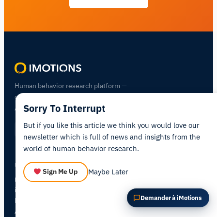
POSER UNE QUESTION SUR CET ARTICLE
Résumer cet article
Pourquoi est-ce important ?
Comment pourrais-je appliquer cela ?
Human behavior research platform —
combining biosensors, eye tracking, and
Sorry To Interrupt
AI in one integrated environment.
But if you like this article we think you would love our
newsletter which is full of news and insights from the
world of human behavior research.
PRODUCTS
Maybe Later
Sign Me Up
iMotions Lab
iMotions Online
NEW
Demander à iMotions
Hardware
All Modules