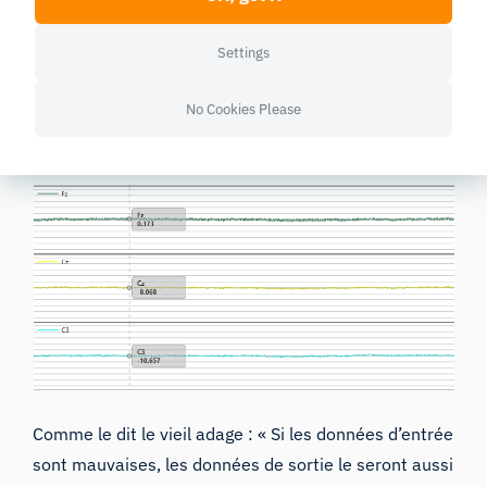
écologique à vos expériences.
Settings
5. À quoi ressemblent les
No Cookies Please
données EEG ?
Comme le dit le vieil adage : « Si les données d’entrée
sont mauvaises, les données de sortie le seront aussi