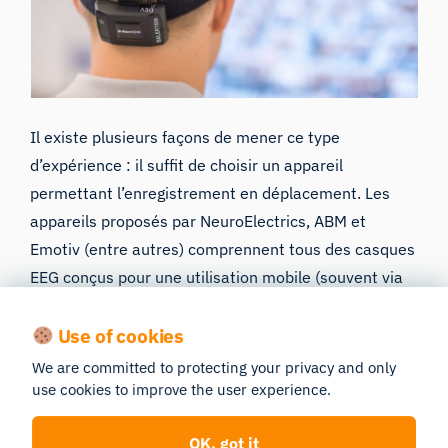
Il existe plusieurs façons de mener ce type
d’expérience : il suffit de choisir un appareil
permettant l’enregistrement en déplacement. Les
appareils proposés par
NeuroElectrics, ABM et
Emotiv (entre autres)
comprennent tous des casques
EEG conçus pour une utilisation mobile (souvent via
Bluetooth, mais aussi via une connexion Wi-Fi).
Use of cookies
Bien qu’un environnement stable et contrôlé soit
We are committed to protecting your privacy and only
idéal pour obtenir une qualité optimale des données,
use cookies to improve the user experience.
ces appareils tolèrent les mouvements généraux, ce
qui vous permet d’apporter davantage de validité
OK, got it