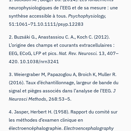
neurophysiologiques de l’EEG et de sa mesure : une
synthèse accessible à tous
.
Psychophysiology,
51
:1061–71.10.1111/psyp.12283
2. Buzsáki G., Anastassiou C. A., Koch C. (2012).
L’origine des champs et courants extracellulaires :
EEG, ECoG, LFP et pics
.
Nat. Rev. Neurosci.
13
, 407–
420. 10.1038/nrn3241
3. Weiergraber M, Papazoglou A, Broich K, Muller R.
(2016).
Taux d’échantillonnage, largeur de bande du
signal et pièges associés dans l’analyse de l’EEG
.
J
Neurosci Methods
,
268
:53–5.
4. Jasper, Herbert H. (1958). Rapport du comité sur
les méthodes d’examen clinique en
électroencéphalographie.
Electroencephalography