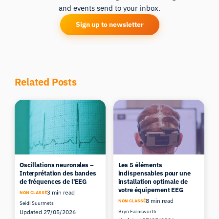
and events send to your inbox.
Sign up to newsletter
Related Posts
Oscillations neuronales –
Les 5 éléments
Interprétation des bandes
indispensables pour une
de fréquences de l'EEG
installation optimale de
votre équipement EEG
3 min read
NON CLASSÉ
8 min read
NON CLASSÉ
Seidi Suurmets
Updated 27/05/2026
Bryn Farnsworth