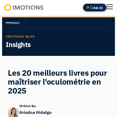
Aller
Ask AI
au
Powering
contenu
Human
MENU
Insight
IMOTIONS BLOG
Insights
Les 20 meilleurs livres pour
maîtriser l'oculométrie en
2025
Written By:
Ariadna Hidalgo