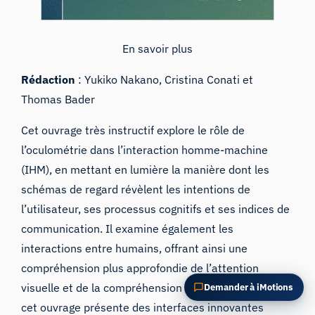
POSER UNE QUESTION SUR CET ARTICLE
Résumer cet article
Pourquoi est-ce important ?
En savoir plus
Comment pourrais-je appliquer cela ?
Rédaction
: Yukiko Nakano, Cristina Conati et
Thomas Bader
Cet ouvrage très instructif explore le rôle de
l’oculométrie dans l’interaction homme-machine
(IHM), en mettant en lumière la manière dont les
schémas de regard révèlent les intentions de
l’utilisateur, ses processus cognitifs et ses indices de
communication. Il examine également les
interactions entre humains, offrant ainsi une
compréhension plus approfondie de l’attention
visuelle et de la compréhension du dialogue. De plus,
Demander à iMotions
cet ouvrage présente des interfaces innovantes