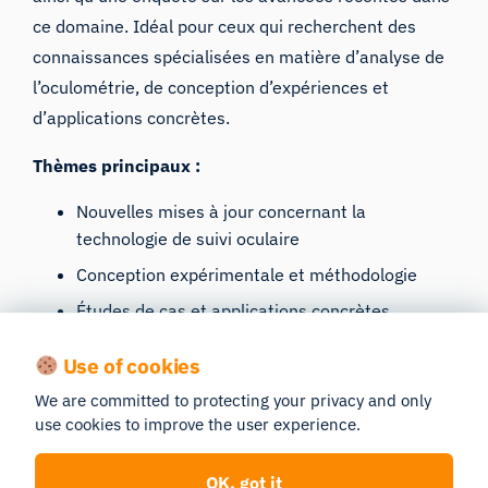
ce domaine. Idéal pour ceux qui recherchent des
connaissances spécialisées en matière d’analyse de
l’oculométrie, de conception d’expériences et
d’applications concrètes.
Thèmes principaux :
Nouvelles mises à jour concernant la
technologie de suivi oculaire
Conception expérimentale et méthodologie
Études de cas et applications concrètes
Use of cookies
4. L’oculométrie dans la
We are committed to protecting your privacy and only
use cookies to improve the user experience.
conception de l’expérience
utilisateur
OK, got it