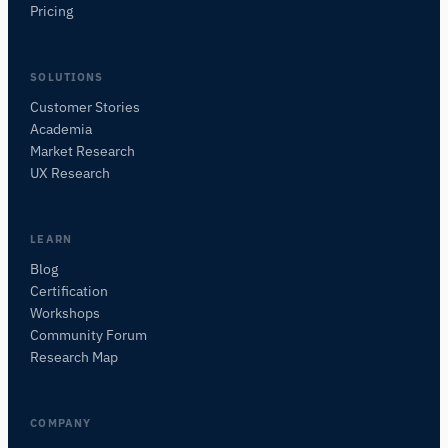
Pricing
SOLUTIONS
Customer Stories
Academia
Assistant de Recherche iMotions
Market Research
Posez des questions sur les méthodes de
UX Research
recherche, les produits, les capteurs, les SDK,
les ressources, ou décrivez ce que vous
souhaitez étudier.
LEARN
Je vous suggérerai des questions pertinentes en
Blog
fonction de votre demande.
Certification
Workshops
POSER UNE QUESTION SUR CET ARTICLE
Community Forum
Résumer cet article
Pourquoi est-ce important ?
Research Map
Comment pourrais-je appliquer cela ?
COMPANY