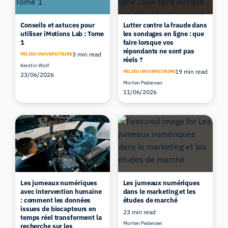
Conseils et astuces pour
Lutter contre la fraude dans
utiliser iMotions Lab : Tome
les sondages en ligne : que
1
faire lorsque vos
répondants ne sont pas
3 min read
MILIEU UNIVERSITAIRE
réels ?
Kerstin Wolf
19 min read
MILIEU UNIVERSITAIRE
23/06/2026
Morten Pedersen
11/06/2026
Les jumeaux numériques
Les jumeaux numériques
avec intervention humaine
dans le marketing et les
: comment les données
études de marché
issues de biocapteurs en
23 min read
temps réel transforment la
Morten Pedersen
recherche sur les