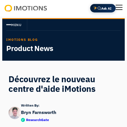
Aller
Ask AI
au
Powering
contenu
Human
MENU
Insight
IMOTIONS BLOG
Product News
Découvrez le nouveau
centre d'aide iMotions
Written By:
Bryn Farnsworth
ResearchGate