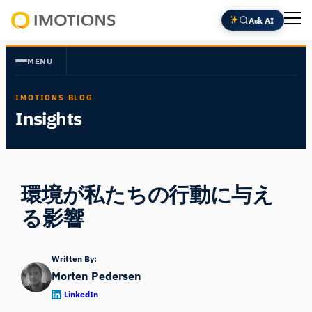
内
Ask AI
容
Powering
を
Human
MENU
ス
Insight
キ
IMOTIONS BLOG
ッ
Insights
プ
環境が私たちの行動に与え
る影響
Written By:
Morten Pedersen
LinkedIn