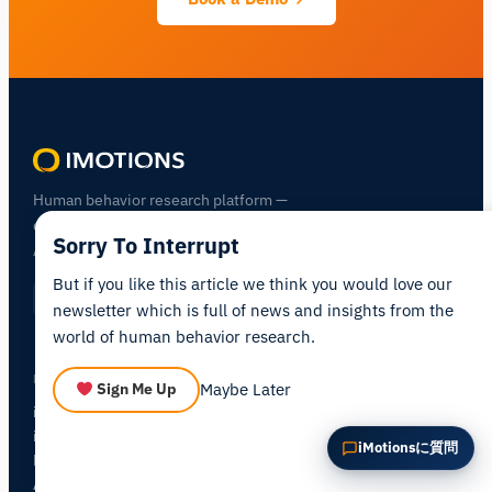
この記事を要約
なぜこれが重要ですか？
これをどう応用できますか？
Human behavior research platform —
combining biosensors, eye tracking, and
Sorry To Interrupt
AI in one integrated environment.
But if you like this article we think you would love our
newsletter which is full of news and insights from the
world of human behavior research.
PRODUCTS
Maybe Later
Sign Me Up
iMotions Lab
iMotions Online
NEW
iMotionsに質問
Hardware
All Modules