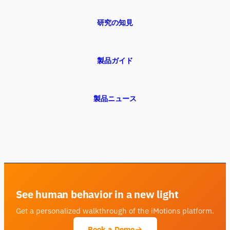
研究の知見
製品ガイド
製品ニュース
iMotionsリサーチアシスタント
研究方法、製品、センサー、SDK、リソースに
ついて質問するか、研究したい内容を説明して
ください。
See human behavior in a new light
質問内容に基づいて、役立つ次の質問を提案しま
す。
Get a personalized walkthrough of the iMotions platform.
この記事について質問
Book a Demo