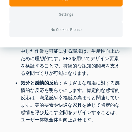
計者はストレス要因を特定し、自然要素の導
入、照明の最適化、音響環境の改善など、リラ
Settings
クゼーションを促進する変更を実施することが
できます。
No Cookies Please
認知的関与
：認知的関与と精神的負荷を測定し
ます。認知的過負荷を引き起こすことなく、集
中した作業を可能にする環境は、生産性向上の
ために理想的です。EEGを用いてデザイン要素
を検証することで、持続的な認知的関与を支え
る空間づくりが可能になります。
気分と感情的反応
：さまざまな環境に対する感
情的な反応を明らかにします。肯定的な感情的
反応は、満足感や幸福感の高まりと関連してい
ます。美的要素や快適な家具を通じて肯定的な
感情を呼び起こす空間をデザインすることは、
ユーザー体験全体を向上させます。