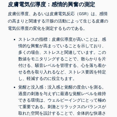
皮膚電気伝導度：感情的興奮の測定
皮膚伝導度
、あるいは皮膚電気反応（GSR）は、感情
の高まりと関連する汗腺の活動によって生じる皮膚の
電気伝導度の変化を測定するものである。
ストレスの指標：皮膚伝導度が高いことは、感
情的な興奮が高まっていることを示しており、
多くの場合、ストレスと関連しています。この
数値をモニタリングすることで、散らかりを片
付ける、騒音レベルを管理する、心を落ち着か
せる色を取り入れるなど、ストレス要因を特定
し、軽減するのに役立ちます。
覚醒と没入感：没入感と覚醒の度合いを測る。
過度の刺激を与えずに最適な覚醒レベルを維持
できる環境は、ウェルビーイングにとって極め
て重要である。刺激とリラックスのバランスが
取れた空間を設計することで、全体的な快適さ