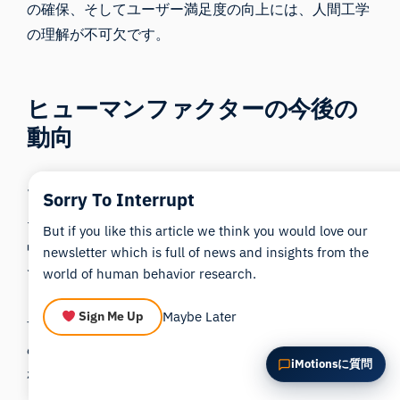
の確保、そしてユーザー満足度の向上には、人間工学
この記事を要約
なぜこれが重要ですか？
の理解が不可欠です。
これをどう応用できますか？
ヒューマンファクターの今後の
動向
テクノロジーが人的要因に与える影響
Sorry To Interrupt
テクノロジーがかつてないスピードで進化し続ける
But if you like this article we think you would love our
中、ヒューマンファクターの重要性はますます高まっ
newsletter which is full of news and insights from the
ています。バーチャルリアリティ、人工知能、スマー
world of human behavior research.
トデバイスといった新興技術においては、最適なユー
Maybe Later
Sign Me Up
ザー体験、安全性、そして倫理的な設計を確保するた
めに、ヒューマンファクターへの細心の配慮が求めら
iMotionsに質問
れます。これらの技術の開発にヒューマンファクター
を組み込むことは、未来への適応を成功させる上で極