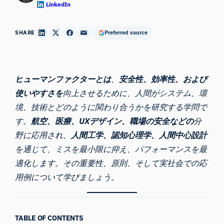
LinkedIn
SHARE
Preferred source
ヒューマンファクターとは
、
安全性、効率性、および
使いやすさを
向上させるために、人間がシステム、環
境、技術とどのように関わり合うかを研究する学問で
す。
航空、医療、UXデザイン、職場の安全などの
分
野に応用され、
人間工学、認知心理学、人間中心設計
を通じて、ミスを最小限に抑え、パフォーマンスを最
適化します。その重要性、原則、そして実社会での応
用例について学びましょう。
TABLE OF CONTENTS