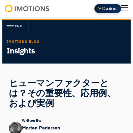
内
Ask AI
容
Powering
を
Human
MENU
ス
Insight
キ
IMOTIONS BLOG
ッ
Insights
プ
ヒューマンファクターと
は？その重要性、応用例、
および実例
Written By:
Morten Pedersen