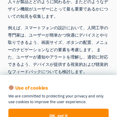
人々が製品とどのように関わるか、またどのようなデ
ザイン機能がユーザーにとって最も重要であるかにつ
いての知見を収集します。
例えば、スマートフォンの設計において、人間工学の
専門家は、ユーザーが簡単かつ快適にデバイスとやり
取りできるよう、画面サイズ、ボタンの配置、メニュ
ーのナビゲーションなどの要素を考慮します。 ま
た、ユーザーが通知やアラートを理解し、適切に対応
できるよう、デバイスが提供する視覚的および聴覚的
なフィードバックについても検討します。
(4)
https://journals.sagepub.com/doi/full/10.1177/00
Use of cookies
家具業界では、人間工学の専門家が、快適性を高め、
We are committed to protecting your privacy and only
筋骨格系障害のリスクを低減するため、椅子や作業ス
use cookies to improve the user experience.
ペースの設計における人間工学的な側面を分析してい
ます。彼らは、さまざまな体格や好みに合わせて調整
OK, got it