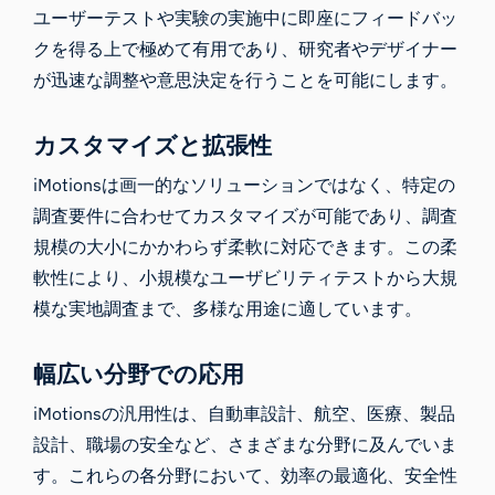
ユーザーテストや実験の実施中に即座にフィードバッ
クを得る上で極めて有用であり、研究者やデザイナー
が迅速な調整や意思決定を行うことを可能にします。
カスタマイズと拡張性
iMotionsは画一的なソリューションではなく、特定の
調査要件に合わせてカスタマイズが可能であり、調査
規模の大小にかかわらず柔軟に対応できます。この柔
軟性により、小規模なユーザビリティテストから大規
模な実地調査まで、多様な用途に適しています。
iMotionsリサーチアシスタント
研究方法、製品、センサー、SDK、リソースに
ついて質問するか、研究したい内容を説明して
幅広い分野での応用
ください。
iMotionsの汎用性は、自動車設計、航空、医療、製品
質問内容に基づいて、役立つ次の質問を提案しま
す。
設計、職場の安全など、さまざまな分野に及んでいま
す。これらの各分野において、効率の最適化、安全性
この記事について質問