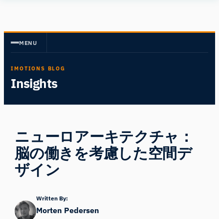
内
Human
容
Insight
を
MENU
ス
キ
IMOTIONS BLOG
ッ
Insights
プ
ニューロアーキテクチャ：
脳の働きを考慮した空間デ
ザイン
Written By:
Morten Pedersen