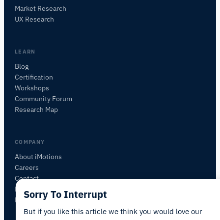
iMotionsリサーチアシスタント
Market Research
研究方法、製品、センサー、SDK、リソースに
UX Research
ついて質問するか、研究したい内容を説明して
ください。
質問内容に基づいて、役立つ次の質問を提案しま
LEARN
す。
Blog
Certification
この記事について質問
Workshops
この記事を要約
なぜこれが重要ですか？
Community Forum
これをどう応用できますか？
Research Map
COMPANY
About iMotions
Careers
Contact
My iMotions
Sorry To Interrupt
Newsletter
But if you like this article we think you would love our