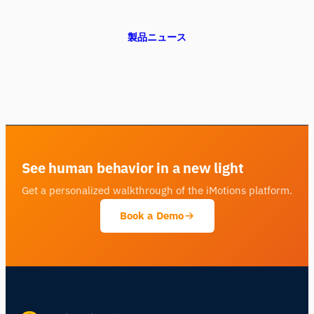
製品ニュース
See human behavior in a new light
Get a personalized walkthrough of the iMotions platform.
Book a Demo