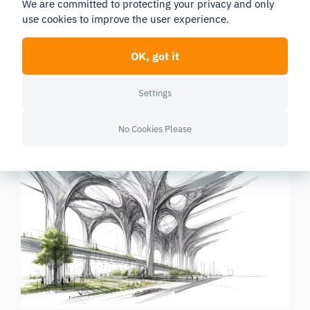
We are committed to protecting your privacy and only
ず、心身の健康を促進する公平な都市空間の創出を目
use cookies to improve the user experience.
指しています。
OK, got it
例えば、研究によると、自然環境との短い触れ合いで
も記憶力や注意力に著しい向上が見られることが示さ
Settings
れており、都市設計に緑地を取り入れることの重要性
が浮き彫りになっています（
詳細はこちら
）。
No Cookies Please