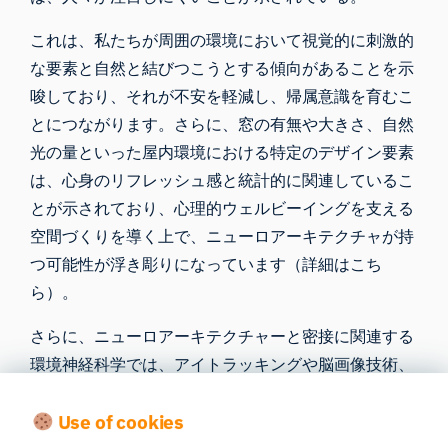
これは、私たちが周囲の環境において視覚的に刺激的
な要素と自然と結びつこうとする傾向があることを示
唆しており、それが不安を軽減し、帰属意識を育むこ
とにつながります。さらに、窓の有無や大きさ、自然
光の量といった屋内環境における特定のデザイン要素
は、心身のリフレッシュ感と統計的に関連しているこ
とが示されており、心理的ウェルビーイングを支える
空間づくりを導く上で、ニューロアーキテクチャが持
つ可能性が浮き彫りになっています（
詳細はこち
ら
）。
さらに、ニューロアーキテクチャーと密接に関連する
環境神経科学では、アイトラッキングや脳画像技術、
統計モデルを活用し、物理的・社会的環境が脳の働き
Use of cookies
や行動に与える影響を定量的に分析しています。この
学際的なアプローチは、単なる美的観点にとどまら