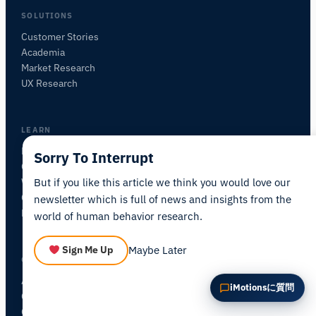
この記事を要約
なぜこれが重要ですか？
SOLUTIONS
これをどう応用できますか？
Customer Stories
Academia
Market Research
UX Research
LEARN
Blog
Sorry To Interrupt
Certification
But if you like this article we think you would love our
Workshops
Community Forum
newsletter which is full of news and insights from the
Research Map
world of human behavior research.
Maybe Later
Sign Me Up
COMPANY
About iMotions
iMotionsに質問
Careers
Contact