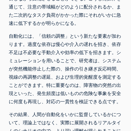
通じて、注意の帯域幅がどのように配分されるか、ま
た二次的なタスク負荷がかかった際にそれがいかに急
速に低下するかが明らかになる。
自動化には、「信頼の調整」という新たな要素が加わ
ります。過度な依存は慢心や介入の遅れを招き、依存
不足は不必要な手動介入や効率の低下を招きます。シ
ミュレーションを用いることで、研究者は、システム
が突然機能停止した際の、操作の引き継ぎ反応時間、
視線の再調整の遅延、および生理的覚醒度を測定する
ことができます。特に重要なのは、障害物の突然の出
現といった、発生頻度は低いものの危険な事象を安全
に何度も再現し、対応の一貫性を検証できる点です。
その結果、人間が自動化をいかに監督しているかにつ
いて、理論上ではなく、実際に展開されるリアルタイ
ムのシナリオの中で、より深い理解が得られることに