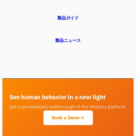
製品ガイド
製品ニュース
See human behavior in a new light
Get a personalized walkthrough of the iMotions platform.
Book a Demo