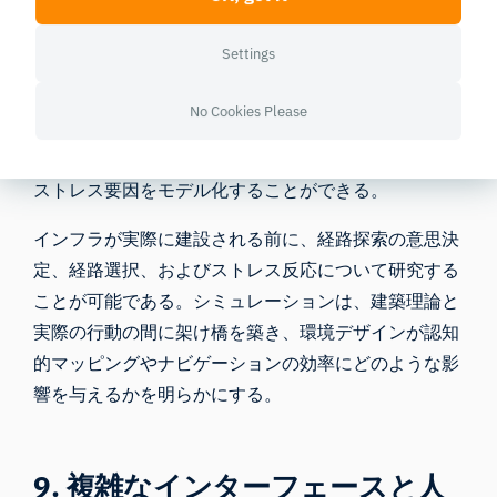
8. 都市計画とスマートモビリテ
Settings
ィ
No Cookies Please
仮想都市環境を活用することで、研究者は歩行者の密
度、標識の視認性、および騒音や照明といった環境的
ストレス要因をモデル化することができる。
インフラが実際に建設される前に、経路探索の意思決
定、経路選択、およびストレス反応について研究する
ことが可能である。シミュレーションは、建築理論と
実際の行動の間に架け橋を築き、環境デザインが認知
的マッピングやナビゲーションの効率にどのような影
響を与えるかを明らかにする。
9. 複雑なインターフェースと人