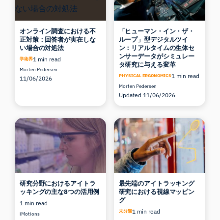
オンライン調査における不
「ヒューマン・イン・ザ・
正対策：回答者が実在しな
ループ」型デジタルツイ
い場合の対処法
ン：リアルタイムの生体セ
ンサーデータがシミュレー
1 min read
学術界
タ研究に与える変革
Morten Pedersen
1 min read
PHYSICAL ERGONOMICS
11/06/2026
Morten Pedersen
Updated 11/06/2026
研究分野におけるアイトラ
最先端のアイトラッキング
ッキングの主な8つの活用例
研究における視線マッピン
グ
1 min read
1 min read
未分類
iMotions