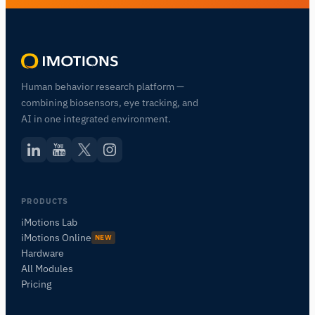
Human behavior research platform —
combining biosensors, eye tracking, and
AI in one integrated environment.
iMotionsリサーチアシスタント
PRODUCTS
研究方法、製品、センサー、SDK、リソースに
iMotions Lab
ついて質問するか、研究したい内容を説明して
iMotions Online
NEW
ください。
Hardware
質問内容に基づいて、役立つ次の質問を提案しま
All Modules
す。
Pricing
この記事について質問