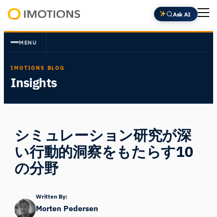
内
Ask AI
容
Powering
を
Human
MENU
ス
Insight
キ
IMOTIONS BLOG
ッ
Insights
プ
シミュレーション研究が深
い行動的洞察をもたらす10
の分野
Written By:
Morten Pedersen