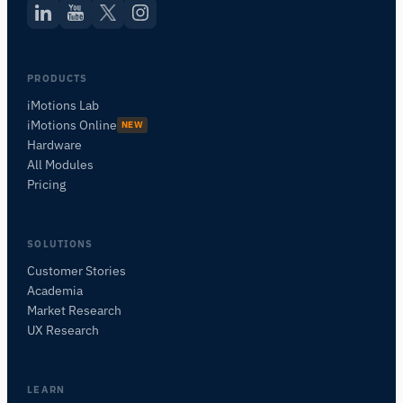
PRODUCTS
iMotions Lab
iMotions Online
NEW
Hardware
All Modules
Pricing
SOLUTIONS
Customer Stories
Academia
iMotionsリサーチアシスタント
Market Research
研究方法、製品、センサー、SDK、リソースに
UX Research
ついて質問するか、研究したい内容を説明して
ください。
質問内容に基づいて、役立つ次の質問を提案しま
LEARN