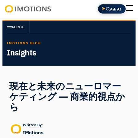
内
Ask AI
容
Powering
を
Human
MENU
ス
Insight
キ
IMOTIONS BLOG
ッ
Insights
プ
現在と未来のニューロマー
ケティング ― 商業的視点か
ら
Written By:
IMotions