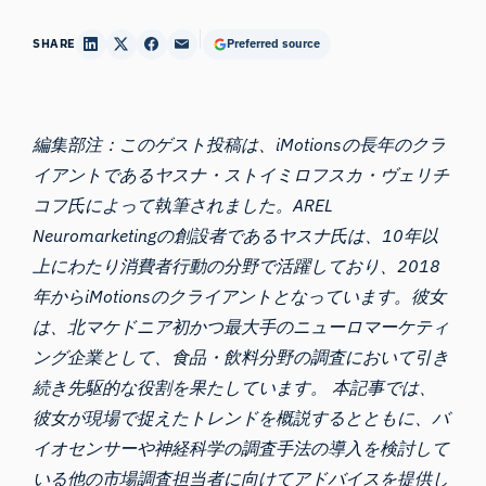
SHARE
Preferred source
編集部注：このゲスト投稿は、iMotionsの長年のクラ
イアントである
ヤスナ・ストイミロフスカ・ヴェリチ
コフ
氏によって執筆されました。
AREL
Neuromarketing
の創設者であるヤスナ氏は、10年以
上にわたり消費者行動の分野で活躍しており、2018
年からiMotionsのクライアントとなっています。彼女
は、北マケドニア初かつ最大手の
ニューロマーケティ
ング
企業として、食品・飲料分野の調査において引き
続き先駆的な役割を果たしています。 本記事では、
彼女が現場で捉えたトレンドを概説するとともに、バ
イオセンサーや神経科学の調査手法の導入を検討して
いる他の市場調査担当者に向けてアドバイスを提供し