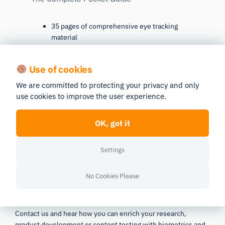
35 pages of comprehensive eye tracking
material
Technical overview of hardware
Learn how to take your research to the next
Use of cookies
level
We are committed to protecting your privacy and only
use cookies to improve the user experience.
Download Free Guide
OK, got it
Settings
Get Richer Data
No Cookies Please
Contact us and hear how you can enrich your research,
product development or content testing with biometrics and