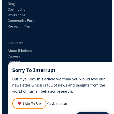
す。
Blog
Certification
この記事について質問
Workshops
この記事を要約
なぜこれが重要ですか？
Community Forum
これをどう応用できますか？
Research Map
COMPANY
About iMotions
Careers
Contact
My iMotions
Sorry To Interrupt
Newsletter
But if you like this article we think you would love our
newsletter which is full of news and insights from the
world of human behavior research.
Privacy Policy
Terms of Service
AI Act Statement
JA
|
·
·
·
Maybe Later
Sign Me Up
Cookie Settings
© 2026 iMotions A/S. All rights reserved.