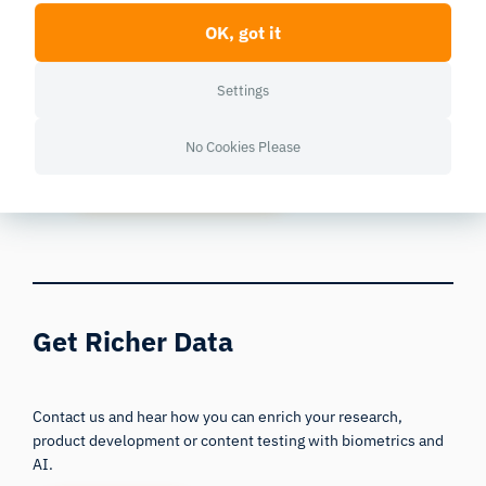
Get accessible and comprehensive
OK, got it
walkthrough
Valuable human behavior research insight
Settings
Learn how to take your research to the next
level
No Cookies Please
Download Free Guide
Get Richer Data
Contact us and hear how you can enrich your research,
product development or content testing with biometrics and
AI.