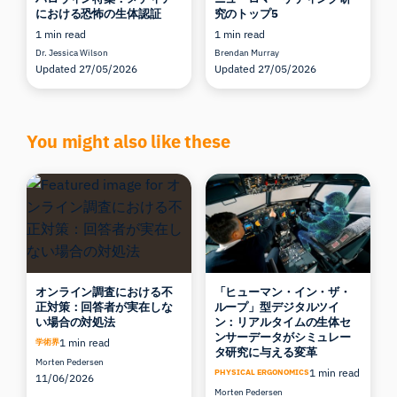
における恐怖の生体認証
究のトップ5
1 min read
1 min read
Dr. Jessica Wilson
Brendan Murray
Updated 27/05/2026
Updated 27/05/2026
You might also like these
オンライン調査における不
「ヒューマン・イン・ザ・
正対策：回答者が実在しな
ループ」型デジタルツイ
い場合の対処法
ン：リアルタイムの生体セ
ンサーデータがシミュレー
1 min read
学術界
タ研究に与える変革
Morten Pedersen
1 min read
PHYSICAL ERGONOMICS
11/06/2026
Morten Pedersen