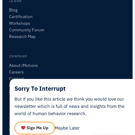
質問内容に基づいて、役立つ次の質問を提案しま
LEARN
す。
Blog
Certification
この記事について質問
Workshops
この記事を要約
なぜこれが重要ですか？
Community Forum
これをどう応用できますか？
Research Map
COMPANY
About iMotions
Careers
Contact
My iMotions
Sorry To Interrupt
Newsletter
But if you like this article we think you would love our
newsletter which is full of news and insights from the
world of human behavior research.
Privacy Policy
Terms of Service
AI Act Statement
JA
|
·
·
·
Maybe Later
Sign Me Up
Cookie Settings