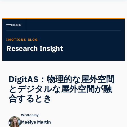
内
Human
容
Insight
を
MENU
ス
キ
IMOTIONS BLOG
ッ
Research Insight
プ
DigitAS：物理的な屋外空間
とデジタルな屋外空間が融
合するとき
Written By:
Maëlys Martin