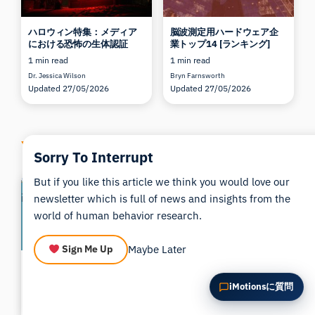
この記事を要約
なぜこれが重要ですか？
ハロウィン特集：メディア
脳波測定用ハードウェア企
これをどう応用できますか？
における恐怖の生体認証
業トップ14 [ランキング]
1 min read
1 min read
Dr. Jessica Wilson
Bryn Farnsworth
Updated 27/05/2026
Updated 27/05/2026
You might also like these
Sorry To Interrupt
But if you like this article we think you would love our
newsletter which is full of news and insights from the
world of human behavior research.
Maybe Later
Sign Me Up
iMotions Lab 活用のコツと
Affectiva Emotion SDKが
テクニック：第1巻
Androidで利用可能になりま
iMotionsに質問
した
1 min read
学術界
1 min read
Kerstin Wolf