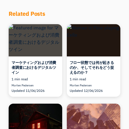
Related Posts
マーケティングおよび消費
フロー状態では何が起きる
者調査におけるデジタルツ
のか、そしてそれをどう捉
イン
えるのか？
1 min read
1 min read
iMotionsリサーチアシスタント
Morten Pedersen
Morten Pedersen
研究方法、製品、センサー、SDK、リソースに
Updated 11/06/2026
Updated 12/06/2026
ついて質問するか、研究したい内容を説明して
ください。
質問内容に基づいて、役立つ次の質問を提案しま
す。
この記事について質問