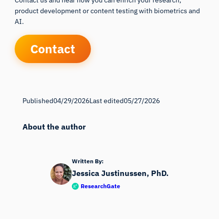
Contact us and hear how you can enrich your research,
product development or content testing with biometrics and
AI.
Contact
Published
04/29/2026
Last edited
05/27/2026
About the author
Written By:
Jessica Justinussen, PhD.
ResearchGate