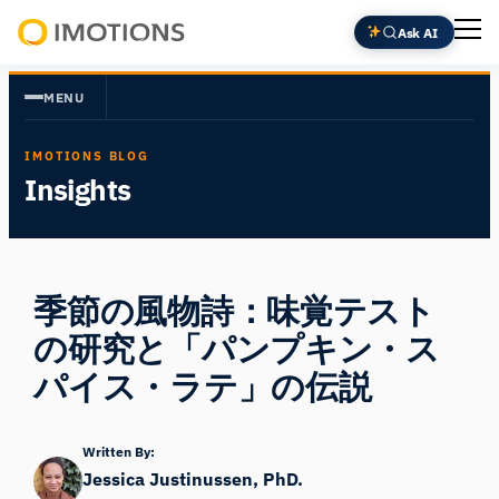
内
Ask AI
容
Powering
を
Human
MENU
ス
Insight
キ
IMOTIONS BLOG
ッ
Insights
プ
季節の風物詩：味覚テスト
の研究と「パンプキン・ス
パイス・ラテ」の伝説
Written By:
Jessica Justinussen, PhD.