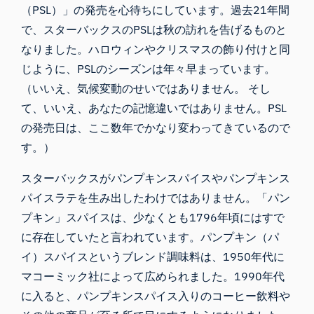
（PSL）」の発売を心待ちにしています。過去21年間
で、スターバックスのPSLは秋の訪れを告げるものと
なりました。ハロウィンやクリスマスの飾り付けと同
じように、PSLのシーズンは年々早まっています。
（いいえ、気候変動のせいではありません。 そし
て、いいえ、あなたの記憶違いではありません。
PSL
の
発売日は、ここ数年で
かなり変わってきているので
す
。）
スターバックスがパンプキンスパイスやパンプキンス
パイスラテを生み出したわけではありません。「パン
プキン」スパイスは、
少なくとも1796年頃にはすで
に存在していた
と言われています。パンプキン（パ
イ）スパイスというブレンド調味料は、1950年代に
マコーミック社によって広められました。1990年代
に入ると、パンプキンスパイス入りのコーヒー飲料や