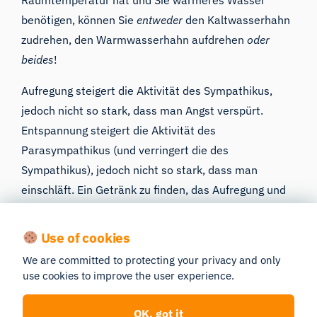
benötigen, können Sie
entweder
den Kaltwasserhahn
zudrehen, den Warmwasserhahn aufdrehen
oder
beides
!
Aufregung steigert die Aktivität des Sympathikus,
jedoch nicht so stark, dass man Angst verspürt.
Entspannung steigert die Aktivität des
Parasympathikus (und verringert die des
Sympathikus), jedoch nicht so stark, dass man
einschläft. Ein Getränk zu finden, das Aufregung und
Entspannung in Einklang bringt, ist wie das Finden der
richtigen Wassertemperatur – ein fein abgestimmter
Use of cookies
Prozess, der durch physiologische Messungen der
We are committed to protecting your privacy and only
Erregung möglich wird.
use cookies to improve the user experience.
Die Erregung lässt sich mit Biosensoren messen.
OK, got it