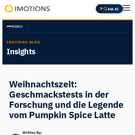
Zum
Ask AI
Inhalt
Powering
springen
Human
MENU
Insight
IMOTIONS BLOG
Insights
Weihnachtszeit:
Geschmackstests in der
Forschung und die Legende
vom Pumpkin Spice Latte
Written By: