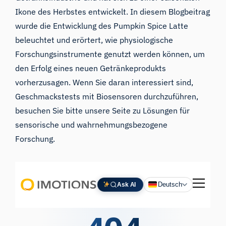
Ikone des Herbstes entwickelt. In diesem Blogbeitrag
wurde die Entwicklung des Pumpkin Spice Latte
beleuchtet und erörtert, wie physiologische
Forschungsinstrumente genutzt werden können, um
den Erfolg eines neuen Getränkeprodukts
vorherzusagen. Wenn Sie daran interessiert sind,
Geschmackstests mit Biosensoren durchzuführen,
besuchen Sie bitte unsere Seite zu Lösungen für
sensorische und wahrnehmungsbezogene
Forschung.
iMotions Forschungsassistent
Fragen Sie nach Forschungsmethoden,
Produkten, Sensoren, SDKs, Ressourcen oder
beschreiben Sie, was Sie untersuchen möchten.
Ich schlage nützliche nächste Fragen vor, basierend
auf dem, was Sie fragen.
FRAGEN SIE ZU DIESEM ARTIKEL