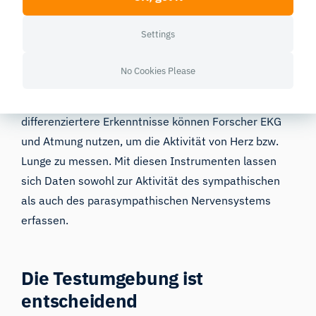
Forscher können mithilfe von zwei Elektroden an der
Hand die galvanische Hautreaktion messen
Settings
(Veränderungen der Hautleitfähigkeit aufgrund
geringfügiger Schwankungen der Schweißbildung, die
No Cookies Please
durch die Aktivität des sympathischen
Nervensystems gesteuert werden). Für
differenziertere Erkenntnisse können Forscher EKG
und Atmung nutzen, um die Aktivität von Herz bzw.
Lunge zu messen. Mit diesen Instrumenten lassen
sich Daten sowohl zur Aktivität des sympathischen
als auch des parasympathischen Nervensystems
erfassen.
Die Testumgebung ist
entscheidend