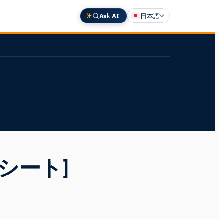
Ask AI
日本語
English
Deutsch
中文 (中国)
Español
Français
シート]