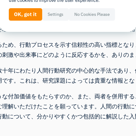
use cookies to improve the user experience.
OK, got it
Settings
No Cookies Please
それらが
人間の行動
とどのように関連しているかを客
を理解し、その行動がいつ再び起こるかを確実に予測
るため、行動プロセスを示す信頼性の高い指標となり
の刺激や出来事にどのように反応するかを、ありのま
数十年にわたり人間行動研究の中心的な手法であり、
用です。これは、研究課題によっては貴重な情報とな
うな付加価値をもたらすのか、また、両者を併用する
ご理解いただけたことを願っています。人間の行動に
行動について、分かりやすくかつ包括的に解説した入