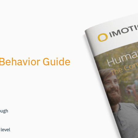
ehavior Guide
ough
level