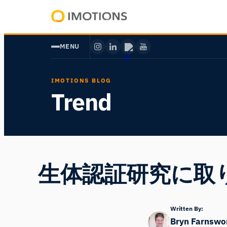
内
容
Powering
を
Human
MENU
ス
Insight
キ
ッ
IMOTIONS BLOG
プ
Trend
生体認証研究に取り
Written By:
Bryn Farnswo