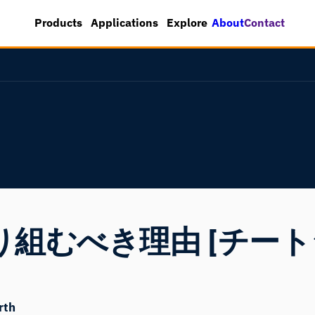
About
Contact
Products
Applications
Explore
組むべき理由 [チート
rth