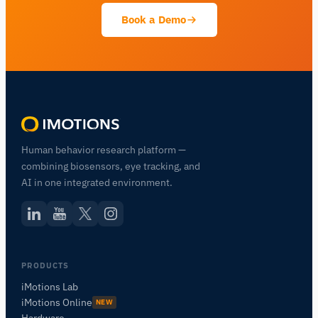
Book a Demo
Human behavior research platform —
combining biosensors, eye tracking, and
AI in one integrated environment.
PRODUCTS
iMotions Lab
iMotions Online
NEW