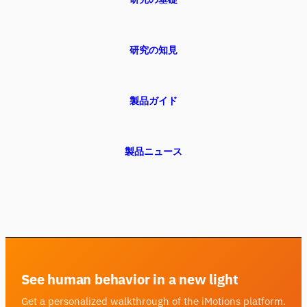
研究の知見
製品ガイド
製品ニュース
See human behavior in a new light
Get a personalized walkthrough of the iMotions platform.