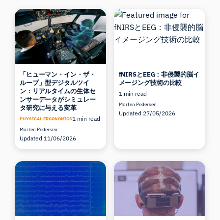
「ヒューマン・イン・ザ・
fNIRSとEEG：非侵襲的脳イ
ループ」型デジタルツイ
メージング技術の比較
ン：リアルタイムの生体セ
1 min read
ンサーデータがシミュレー
Morten Pedersen
タ研究に与える変革
Updated 27/05/2026
1 min read
PHYSICAL ERGONOMICS
Morten Pedersen
Updated 11/06/2026