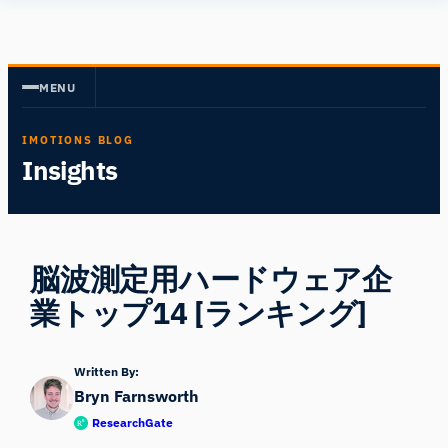
内
Human
容
Insight
を
MENU
ス
キ
IMOTIONS BLOG
ッ
Insights
プ
脳波測定用ハードウェア企
業トップ14 [ランキング]
Written By:
Bryn Farnsworth
ResearchGate