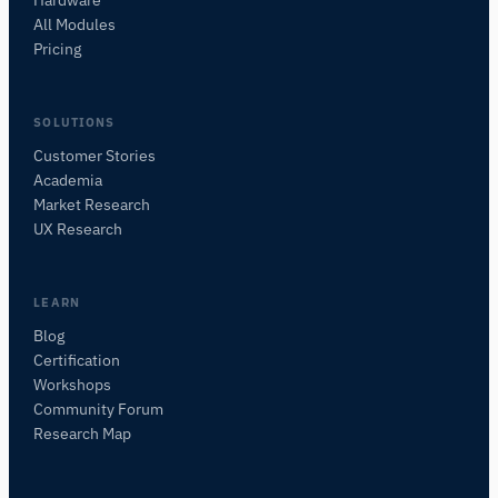
Hardware
All Modules
Pricing
SOLUTIONS
Customer Stories
Academia
iMotionsリサーチアシスタント
Market Research
研究方法、製品、センサー、SDK、リソースに
UX Research
ついて質問するか、研究したい内容を説明して
ください。
質問内容に基づいて、役立つ次の質問を提案しま
LEARN
す。
Blog
Certification
この記事について質問
Workshops
この記事を要約
なぜこれが重要ですか？
Community Forum
これをどう応用できますか？
Research Map