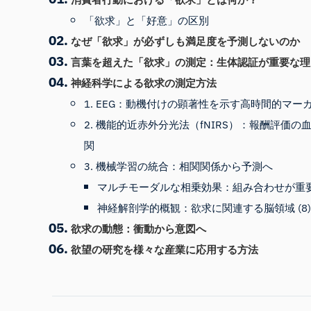
「欲求」と「好意」の区別
なぜ「欲求」が必ずしも満足度を予測しないのか
言葉を超えた「欲求」の測定：生体認証が重要な理
神経科学による欲求の測定方法
1. EEG：動機付けの顕著性を示す高時間的マー
2. 機能的近赤外分光法（fNIRS）：報酬評価の
関
3. 機械学習の統合：相関関係から予測へ
マルチモーダルな相乗効果：組み合わせが重
神経解剖学的概観：欲求に関連する脳領域 (8)(9)(
欲求の動態：衝動から意図へ
欲望の研究を様々な産業に応用する方法