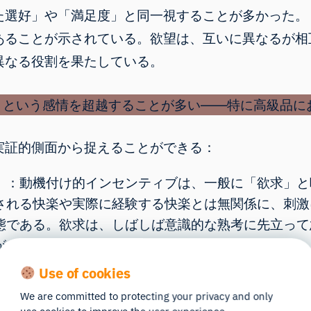
た選好」や「満足度」と同一視することが多かった。
あることが示されている。欲望は、互いに異なるが相
異なる役割を果たしている。
実証的側面から捉えることができる：
）：動機付け的インセンティブは、一般に「欲求」と
される快楽や実際に経験する快楽とは無関係に、刺激
態である。欲求は、しばしば意識的な熟考に先立って
がある。
(1–5)
Use of cookies
盾した感情や不満を訴えたとしても、ブランディング
We are committed to protecting your privacy and only
説明する一助となる。