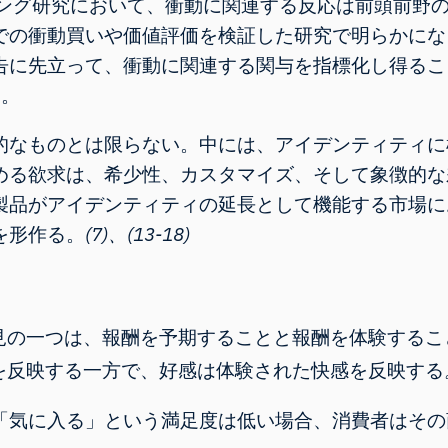
ィング研究において、衝動に関連する反応は前頭前野
での衝動買いや価値評価を検証した研究で明らかにな
告に先立って、衝動に関連する関与を指標化し得るこ
）
。
的なものとは限らない。中には、アイデンティティに
める欲求は、希少性、カスタマイズ、そして象徴的な
製品がアイデンティティの延長として機能する市場に
を形作る。
(7)、(13-18)
見の一つは、報酬を予期することと報酬を体験するこ
を反映する一方で、好感は体験された快感を反映する
「気に入る」という満足度は低い場合、消費者はその