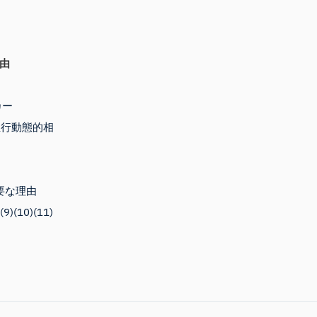
由
カー
血行動態的相
要な理由
10)(11)