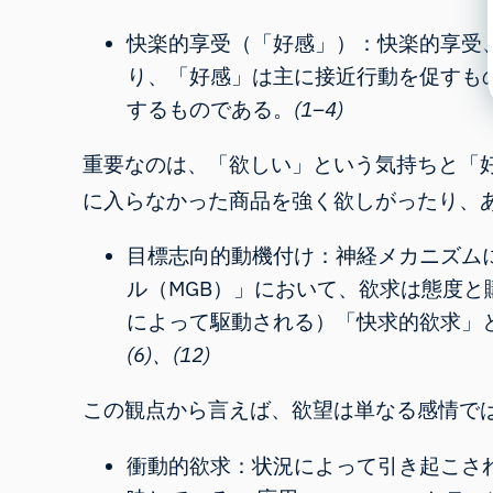
快楽的享受（「好感」）：快楽的享受
り、「好感」は主に接近行動を促すも
するものである。
(1–4)
重要なのは、「欲しい」という気持ちと「
に入らなかった商品を強く欲しがったり、
目標志向的動機付け：神経メカニズム
ル（MGB）」において、欲求は態度
によって駆動される）「快求的欲求」
(6)、(12)
この観点から言えば、欲望は単なる感情で
衝動的欲求：状況によって引き起こさ