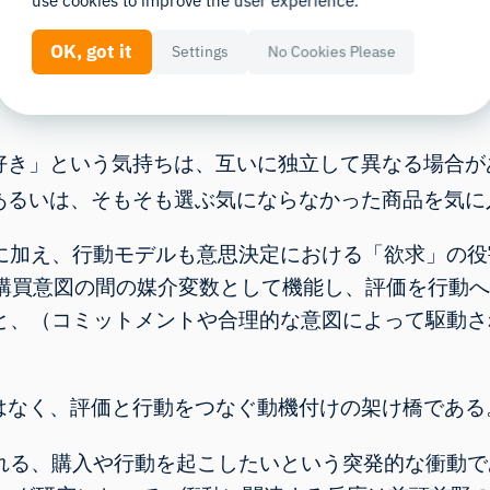
use cookies to improve the user experience.
、すなわち「好感」とは、消費の最中または消費後に
OK, got it
Settings
No Cookies Please
のではない。むしろ、それは結果に対する主観的な喜
好き」という気持ちは、互いに独立して異なる場合が
あるいは、そもそも選ぶ気にならなかった商品を気に
に加え、行動モデルも意思決定における「欲求」の役
と購買意図の間の媒介変数として機能し、評価を行動
と、（コミットメントや合理的な意図によって駆動さ
はなく、評価と行動をつなぐ動機付けの架け橋である
れる、購入や行動を起こしたいという突発的な衝動で