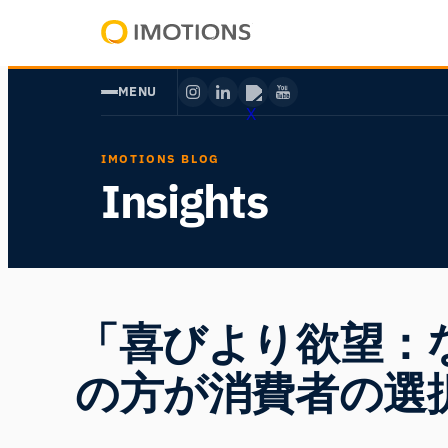
内
容
Powering
を
Human
MENU
ス
Insight
キ
ッ
IMOTIONS BLOG
プ
Insights
「喜びより欲望：
の方が消費者の選