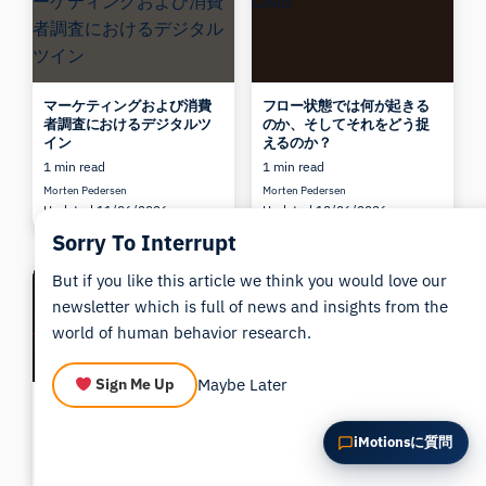
この記事を要約
なぜこれが重要ですか？
これをどう応用できますか？
マーケティングおよび消費
フロー状態では何が起きる
者調査におけるデジタルツ
のか、そしてそれをどう捉
イン
えるのか？
1 min read
1 min read
Morten Pedersen
Morten Pedersen
Updated 11/06/2026
Updated 12/06/2026
Sorry To Interrupt
But if you like this article we think you would love our
newsletter which is full of news and insights from the
world of human behavior research.
Maybe Later
Sign Me Up
ハロウィン特集：メディア
脳波測定用ハードウェア企
における恐怖の生体認証
業トップ14 [ランキング]
iMotionsに質問
1 min read
1 min read
Dr. Jessica Wilson
Bryn Farnsworth