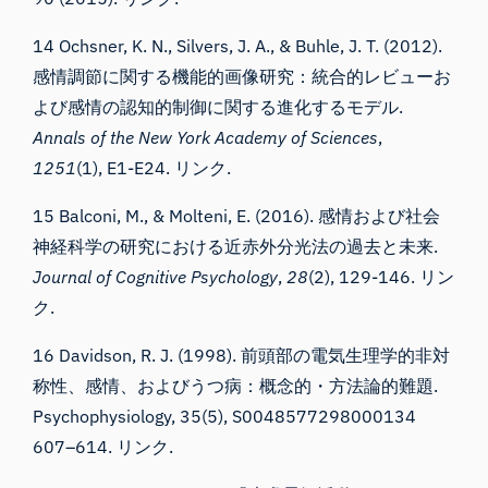
14 Ochsner, K. N., Silvers, J. A., & Buhle, J. T. (2012).
感情調節に関する機能的画像研究：統合的レビューお
よび感情の認知的制御に関する進化するモデル.
Annals of the New York Academy of Sciences
,
1251
(1), E1-E24.
リンク
.
15 Balconi, M., & Molteni, E. (2016). 感情および社会
神経科学の研究における近赤外分光法の過去と未来.
Journal of Cognitive Psychology
,
28
(2), 129-146.
リン
ク
.
16 Davidson, R. J. (1998). 前頭部の電気生理学的非対
称性、感情、およびうつ病：概念的・方法論的難題.
Psychophysiology, 35(5), S0048577298000134
607–614.
リンク
.