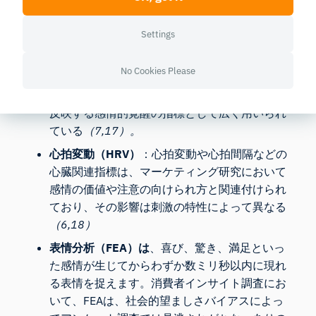
3. 身体的および行動的関連因子
Settings
脳の活動に加え、生理的反応も感情的な証拠を裏付
け、幸福度を測る複数の指標を提供している：
No Cookies Please
皮膚電気活動（EDA）
は、交感神経系の活動を
反映する感情的覚醒の指標として広く用いられ
ている
（7,17）。
心拍変動（HRV）
：心拍変動や心拍間隔などの
心臓関連指標は、マーケティング研究において
感情の価値や注意の向けられ方と関連付けられ
ており、その影響は刺激の特性によって異なる
（6,18）
表情分析（FEA）は
、喜び、驚き、満足といっ
た感情が生じてからわずか数ミリ秒以内に現れ
る表情を捉えます。消費者インサイト調査にお
いて、FEAは、社会的望ましさバイアスによっ