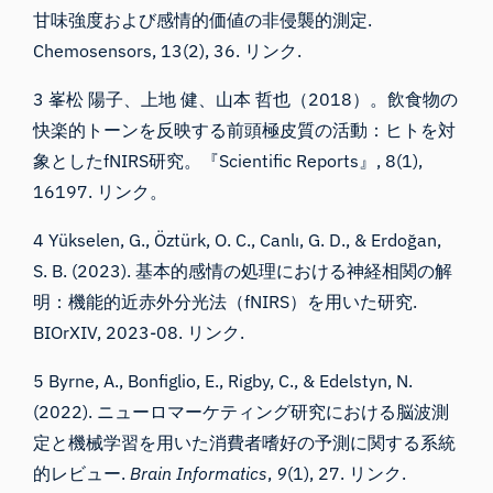
甘味強度および感情的価値の非侵襲的測定.
Chemosensors, 13(2), 36.
リンク
.
3 峯松 陽子、上地 健、山本 哲也（2018）。飲食物の
快楽的トーンを反映する前頭極皮質の活動：ヒトを対
象としたfNIRS研究。『Scientific Reports』, 8(1),
16197.
リンク
。
4 Yükselen, G., Öztürk, O. C., Canlı, G. D., & Erdoğan,
S. B. (2023). 基本的感情の処理における神経相関の解
明：機能的近赤外分光法（fNIRS）を用いた研究.
BIOrXIV, 2023-08.
リンク
.
5 Byrne, A., Bonfiglio, E., Rigby, C., & Edelstyn, N.
(2022). ニューロマーケティング研究における脳波測
定と機械学習を用いた消費者嗜好の予測に関する系統
的レビュー.
Brain Informatics
,
9
(1), 27.
リンク.