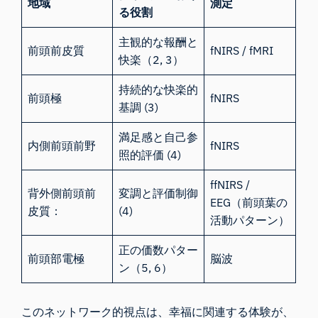
地域
測定
る役割
主観的な報酬と
前頭前皮質
fNIRS / fMRI
快楽（2, 3）
持続的な快楽的
前頭極
fNIRS
基調 (3)
満足感と自己参
内側前頭前野
fNIRS
照的評価 (4)
ffNIRS /
背外側前頭前
変調と評価制御
EEG（前頭葉の
皮質：
(4)
活動パターン）
正の価数パター
前頭部電極
脳波
ン（5, 6）
このネットワーク的視点は、幸福に関連する体験が、