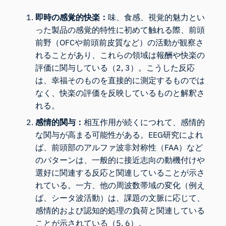
即時の感覚的快楽：
味、食感、視覚的魅力とい
った製品の感覚的特性に初めて触れる際、前頭
前野（OFCや前頭前皮質など）の活動が観察さ
れることがあり、これらの領域は報酬や快楽の
評価に関与している（2, 3）。こうした反応
は、幸福そのものを直接的に測定するものでは
なく、快楽の評価を反映しているものと解釈さ
れる。
感情的関与：
相互作用が続くにつれて、感情的
な関与が高まる可能性がある。EEG研究によれ
ば、前頭部のアルファ波非対称性（FAA）など
のパターンは、一般的に接近志向の動機付けや
選好に関連する反応と関連していることが示さ
れている。一方、他の周波数帯域の変化（例え
ば、シータ波活動）は、課題の文脈に応じて、
感情的および認知的処理の負荷と関連している
ことが示されている（5, 6）。