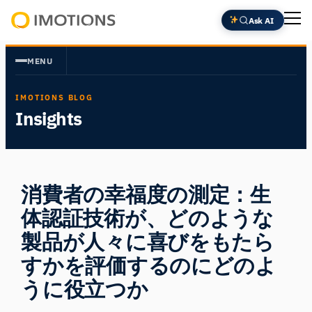
内
Ask AI
容
Powering
を
Human
MENU
ス
Insight
キ
IMOTIONS BLOG
ッ
Insights
プ
消費者の幸福度の測定：生
体認証技術が、どのような
製品が人々に喜びをもたら
すかを評価するのにどのよ
うに役立つか