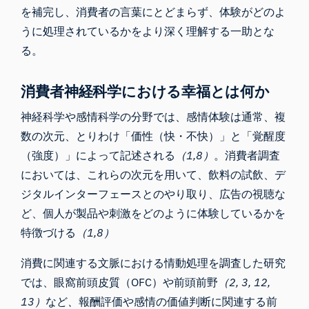
を補完し、消費者の言葉にとどまらず、体験がどのよ
うに処理されているかをより深く理解する一助とな
る。
消費者神経科学における幸福とは何か
神経科学や感情科学の分野では、感情体験は通常、複
数の次元、とりわけ「価性（快・不快）」と「覚醒度
（強度）」によって記述される
（1,8）
。消費者調査
においては、これらの次元を用いて、飲料の試飲、デ
ジタルインターフェースとのやり取り、広告の視聴な
ど、個人が製品や刺激をどのように体験しているかを
特徴づける
（1,8）
消費に関連する文脈における情動処理を調査した研究
では、眼窩前頭皮質（OFC）や前頭前野
（2, 3, 12,
13）
など
、
報酬評価や感情の価値判断に関連する前