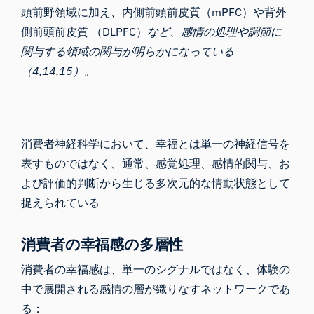
頭前野領域に加え
、
内側前頭前皮質（mPFC）や背外
側前頭前皮質 （DLPFC）
など、感情の処理や調節に
関与する領域の関与が明らかになっている
（4,14,15）。
消費者神経科学において、幸福とは単一の神経信号を
表すものではなく、通常、感覚処理、感情的関与、お
よび評価的判断から生じる多次元的な情動状態として
捉えられている
消費者の幸福感の多層性
消費者の幸福感は、単一のシグナルではなく、体験の
中で展開される感情の層が織りなすネットワークであ
る：