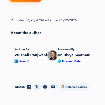
Published
04/29/2026
Last edited
05/27/2026
About the author
Written By:
Reviewed By:
Vrushali Panjwani
Dr. Divya Seernani
LinkedIn
ResearchGate
SHARE
Preferred source