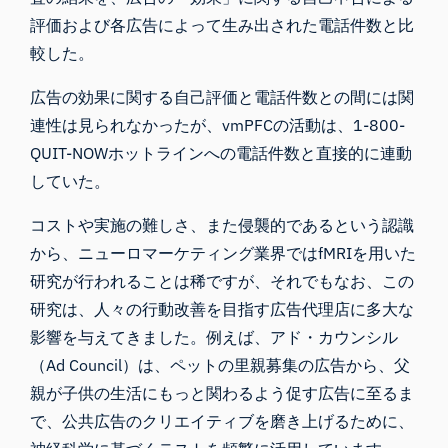
評価および各広告によって生み出された電話件数と比
較した。
広告の効果に関する自己評価と電話件数との間には関
連性は見られなかったが、vmPFCの活動は、1-800-
QUIT-NOWホットラインへの電話件数と直接的に連動
していた。
コストや実施の難しさ、また侵襲的であるという認識
から、ニューロマーケティング業界ではfMRIを用いた
研究が行われることは稀ですが、それでもなお、この
研究は、
人々の行動改善を目指す広告代理店
に多大な
影響を与えてきました。例えば、アド・カウンシル
（Ad Council）は、ペットの里親募集の広告から、父
親が子供の生活にもっと関わるよう促す広告に至るま
で、公共広告のクリエイティブを磨き上げるために、