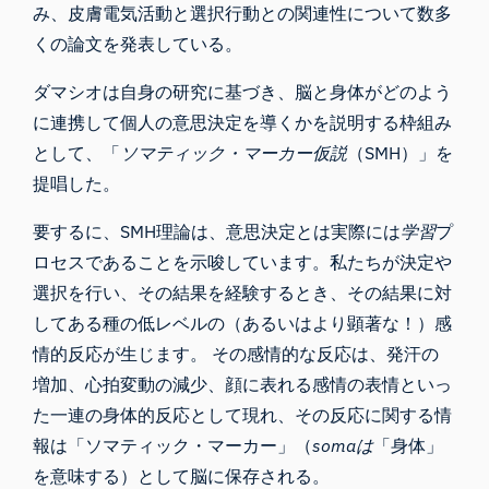
み、皮膚電気活動と選択行動との関連性について数多
くの論文を発表している。
ダマシオは自身の研究に基づき、脳と身体がどのよう
に連携して個人の意思決定を導くかを説明する枠組み
として、「
ソマティック・マーカー仮説
（SMH）」を
提唱した。
要するに、SMH理論は、意思決定とは実際には
学習
プ
ロセスであることを示唆しています。私たちが決定や
選択を行い、その結果を経験するとき、その結果に対
してある種の低レベルの（あるいはより顕著な！）感
情的反応が生じます。 その感情的な反応は、発汗の
増加、心拍変動の減少、顔に表れる感情の表情といっ
た一連の身体的反応として現れ、その反応に関する情
報は「ソマティック・マーカー」（
somaは
「身体」
を意味する）として脳に保存される。