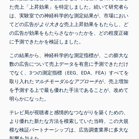
た売上「上昇効果」を特定しました。続いて研究者ら
は、実験室での神経科学的な測定結果が、市場におい
てどの広告が
より大きな
売上上昇効果をもたらし、ど
の広告が効果をもたらさなかったかを、どの程度正確
に予測できたかを検証しました。
この結果から、神経科学的な測定指標が、この膨大な
数の広告について売上データを有意に予測できただけ
でなく、3つの測定指標（
EEG
、EDA、FEA）すべてを
取り入れた
マルチモーダルなアプローチ
が、売上増加
を予測する上で最も優れた手法であることが、改めて
明らかになった。
テレビ局が視聴者と感情的なつながりを築くための、
より優れた新たな方法を模索していた当時、この大規
模な検証パートナーシップは、広告調査業界に多大な
影響を与えた。