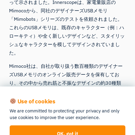
って示されました。Innerscopeは、家電量販店の
Mimocoから、同社のデザイナーズUSBメモリ
「Mimobots」シリーズのテストを依頼されました。
これらのUSBメモリは、既存のキャラクター（例：ハ
ローキティ）や全く新しいデザインなど、スタイリッ
シュなキャラクターを模してデザインされていまし
た。
Mimoco社は、自社が取り扱う数百種類のデザイナー
ズUSBメモリのオンライン販売データを保有してお
り、その中から売れ筋と不振なデザインの約30種類
を抽出し、Innerscope社に提供して実験室でのテスト
に供した。Innerscope社は、どのデザインが売れ行き
Use of cookies
が良く、どのデザインが不振だったかを知らされてい
We are committed to protecting your privacy and only
なかった。
use cookies to improve the user experience.
デザインは実験室において、静的な画面ベースの手法
OK, got it