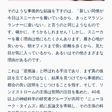
そのような事後的な結論を下すのは、「新しい同僚が
今日はスニーカーを履いているから、きっとマラソン
ランナーに違いない」と言うのと同じようなもので
す。確かに、そうかもしれません！しかし、スニーカ
ーを履く理由は他にもたくさんあります。履き心地が
良いから、朝オフィスまで長い距離を歩くから、見た
目が気に入っているから、あるいはその他さまざまな
理由があるのです。
iMotionsリサーチアシスタント
これは「逆推論」と呼ばれる手法であり、まず真の仮
説を立てるのではなく、結果を見つけてから事後的に
研究方法、製品、センサー、SDK、リソースに
ついて質問するか、研究したい内容を説明して
都合の良い説明をこじつけることを指す。そして、リ
ください。
ンドストロームの主張は世間の注目を集めた。40名
質問内容に基づいて、役立つ次の質問を提案しま
以上の神経科学の研究者グループが共同で『ニューヨ
す。
ーク・タイムズ』紙に反論文を寄稿し、その主張の科
この記事について質問