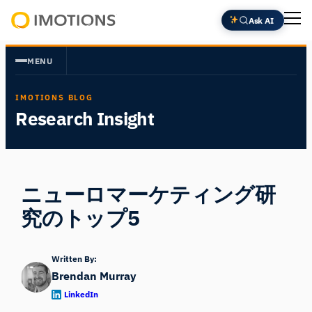
内
Ask AI
容
Powering
を
Human
MENU
ス
Insight
キ
IMOTIONS BLOG
ッ
Research Insight
プ
ニューロマーケティング研
究のトップ5
Written By:
Brendan Murray
LinkedIn