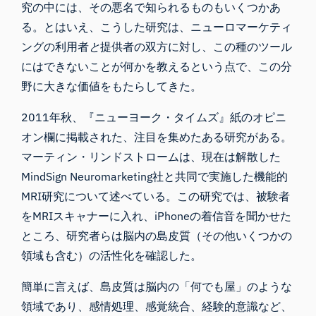
究の中には、その悪名で知られるものもいくつかあ
る。とはいえ、こうした研究は、ニューロマーケティ
ングの利用者
と
提供者の双方に対し、この種のツール
にはできないことが何かを教えるという点で、この分
野に大きな価値をもたらしてきた。
2011年秋、『ニューヨーク・タイムズ』紙のオピニ
オン欄に掲載された、注目を集めたある研究がある。
マーティン・リンドストロームは、現在は解散した
MindSign Neuromarketing社と共同で実施した機能的
MRI研究について述べている。この研究では、被験者
をMRIスキャナーに入れ、iPhoneの着信音を聞かせた
ところ、研究者らは脳内の島皮質（その他いくつかの
領域も含む）の活性化を確認した。
簡単に言えば、
島
皮質は脳内の
「何でも屋」のような
領域であり
、感情処理、感覚統合、経験的意識など、