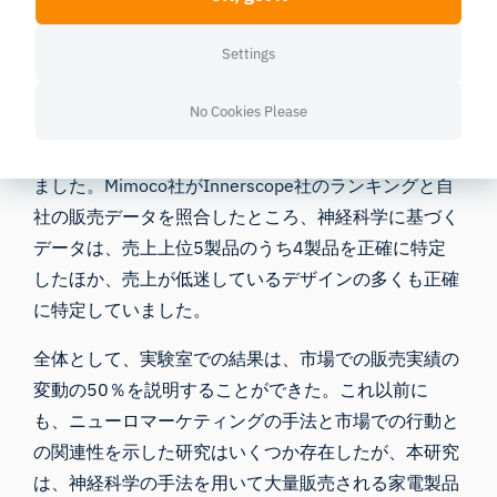
を用いてテストされ、一方、EDAデータ、心拍数デー
タ、およびアイトラッキングデータは、デザインを受
Settings
動的に閲覧していた被験者から収集された。
No Cookies Please
その後、Innerscope社は、生体センサーのデータを総
合して、USBメモリを1位から30位までランク付けし
ました。Mimoco社がInnerscope社のランキングと自
社の販売データを照合したところ、神経科学に基づく
データは、売上上位5製品のうち4製品を正確に特定
したほか、売上が低迷しているデザインの多くも正確
に特定していました。
全体として、実験室での結果は、市場での販売実績の
変動の50％を説明することができた。これ以前に
も、ニューロマーケティングの手法と市場での行動と
の関連性を示した研究はいくつか存在したが、本研究
は、神経科学の手法を用いて大量販売される家電製品