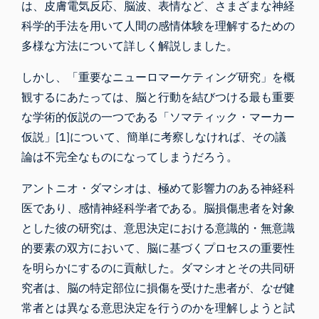
は、
皮膚電気反応
、脳波、表情など、さまざまな
神経
科学的手法
を用いて人間の感情体験を理解するための
多様な方法について詳しく解説しました。
しかし、「重要なニューロマーケティング研究」を概
観するにあたっては、脳と行動を結びつける最も重要
な学術的仮説の一つである「
ソマティック・マーカー
仮説
」[1]について、簡単に考察しなければ、その議
論は不完全なものになってしまうだろう。
アントニオ・ダマシオは、極めて影響力のある神経科
医であり、感情神経科学者である。脳損傷患者を対象
とした彼の研究は、意思決定における意識的・
無意識
的
要素の双方において、脳に基づくプロセスの重要性
を明らかにするのに貢献した。ダマシオとその共同研
究者は、脳の特定部位に損傷を受けた患者が、
なぜ
健
常者とは異なる意思決定を行うのかを理解しようと試