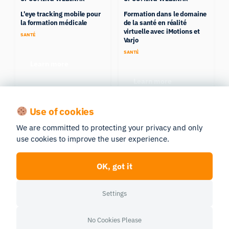
L'eye tracking mobile pour
Formation dans le domaine
la formation médicale
de la santé en réalité
virtuelle avec iMotions et
SANTÉ
Varjo
SANTÉ
Learn more
Learn more
Use of cookies
You might also like these
We are committed to protecting your privacy and only
use cookies to improve the user experience.
OK, got it
Settings
Lutter contre la fraude dans
Les jumeaux numériques
No Cookies Please
les sondages en ligne : que
avec intervention humaine