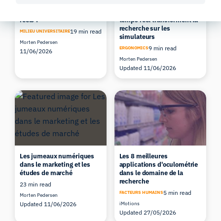
faire lorsque vos
: comment les données
répondants ne sont pas
issues de biocapteurs en
réels ?
temps réel transforment la
recherche sur les
19 min read
MILIEU UNIVERSITAIRE
simulateurs
Morten Pedersen
9 min read
ERGONOMICS
11/06/2026
Morten Pedersen
Updated 11/06/2026
Les jumeaux numériques
Les 8 meilleures
dans le marketing et les
applications d'oculométrie
études de marché
dans le domaine de la
recherche
23 min read
5 min read
FACTEURS HUMAINS
Morten Pedersen
Updated 11/06/2026
iMotions
Updated 27/05/2026