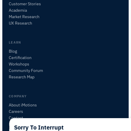
Customer Stories
Academia
Assistant de Recherche iMotions
Market Research
Posez des questions sur les méthodes de
UX Research
recherche, les produits, les capteurs, les SDK,
les ressources, ou décrivez ce que vous
souhaitez étudier.
LEARN
Je vous suggérerai des questions pertinentes en
Blog
fonction de votre demande.
Certification
Workshops
POSER UNE QUESTION SUR CET ARTICLE
Community Forum
Résumer cet article
Pourquoi est-ce important ?
Research Map
Comment pourrais-je appliquer cela ?
COMPANY
About iMotions
Careers
Contact
My iMotions
Sorry To Interrupt
Newsletter