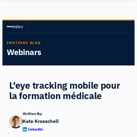
Aller
Human
au
Insight
contenu
MENU
IMOTIONS BLOG
Webinars
L'eye tracking mobile pour
la formation médicale
Written By:
Kate Krosschell
LinkedIn