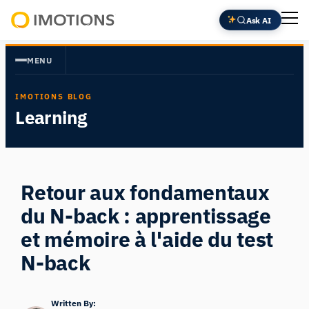
Aller
Ask AI
au
Powering
contenu
Human
MENU
Insight
IMOTIONS BLOG
Learning
Retour aux fondamentaux
du N-back : apprentissage
et mémoire à l'aide du test
N-back
Written By: