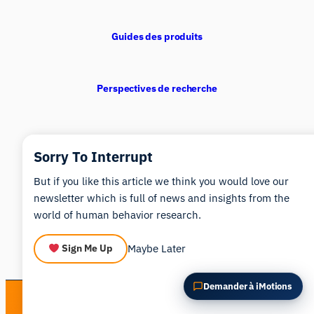
POSER UNE QUESTION SUR CET ARTICLE
Résumer cet article
Pourquoi est-ce important ?
Guides des produits
Comment pourrais-je appliquer cela ?
Perspectives de recherche
Principes fondamentaux de la recherche
Sorry To Interrupt
But if you like this article we think you would love our
Tendance
newsletter which is full of news and insights from the
world of human behavior research.
Maybe Later
Sign Me Up
Demander à iMotions