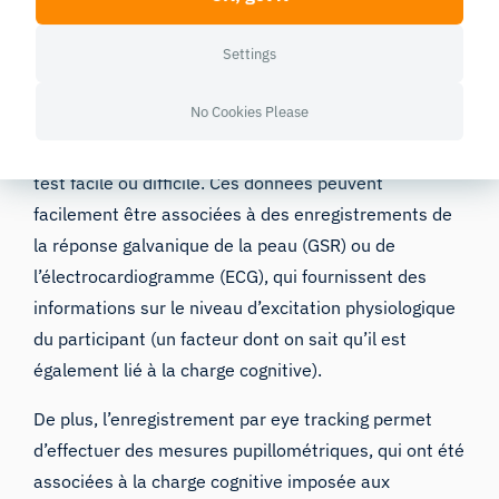
Évaluer la charge cognitive
Settings
Par exemple, l’analyse des enregistrements EEG d’un
participant pendant qu’il effectue le test N-back peut
No Cookies Please
fournir des informations sur la
charge cognitive
, en
indiquant à quels moments le participant trouve le
test facile ou difficile. Ces données peuvent
facilement être associées à des enregistrements de
la réponse galvanique de la peau (GSR) ou de
l’électrocardiogramme (ECG), qui fournissent des
informations sur le niveau d’excitation physiologique
du participant (un facteur dont on sait qu’il est
également lié à la charge cognitive).
De plus, l’enregistrement par eye tracking permet
d’effectuer des mesures pupillométriques, qui ont été
associées à la charge cognitive imposée aux