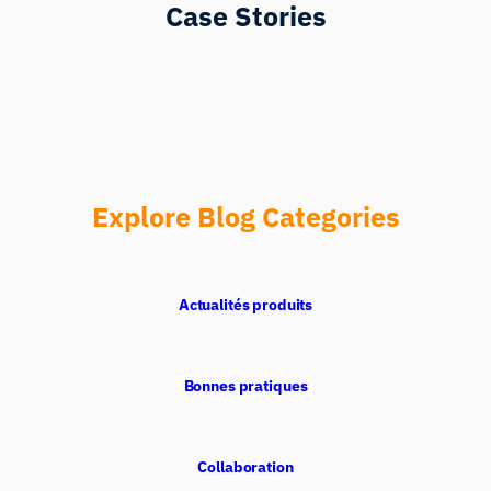
Case Stories
Explore Blog Categories
Actualités produits
Assistant de Recherche iMotions
Posez des questions sur les méthodes de
recherche, les produits, les capteurs, les SDK,
Bonnes pratiques
les ressources, ou décrivez ce que vous
souhaitez étudier.
Je vous suggérerai des questions pertinentes en
fonction de votre demande.
Collaboration