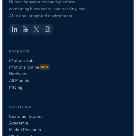
Human behavior research platform —
combining biosensors, eye tracking, and
AI in one integrated environment.
PRODUCTS
iMotions Lab
iMotions Online
NEW
Hardware
All Modules
Pricing
SOLUTIONS
Customer Stories
Academia
iMotionsリサーチアシスタント
Market Research
研究方法、製品、センサー、SDK、リソースに