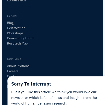
UX Research
ついて質問するか、研究したい内容を説明して
ください。
質問内容に基づいて、役立つ次の質問を提案しま
LEARN
す。
Blog
Certification
この記事について質問
Workshops
この記事を要約
なぜこれが重要ですか？
Community Forum
これをどう応用できますか？
Research Map
COMPANY
About iMotions
Careers
Contact
My iMotions
Sorry To Interrupt
Newsletter
But if you like this article we think you would love our
newsletter which is full of news and insights from the
world of human behavior research.