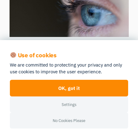
iMotionsで実験を設定するには、組み込みの調査機能
Use of cookies
を使用するか、APIを介して外部の実験プラットフォ
We are committed to protecting your privacy and only
ーム（
PsychoPy
など）と連携させることで行えま
use cookies to improve the user experience.
す。これにより、iMotions内で実質的にあらゆる実験
パラダイムを構築・実施することが可能となり、膨大
OK, got it
な量の心理生理学的データを容易に収集・同期させる
ことができます。
Settings
参加者は、Nバック課題で提示される各刺激（文字、
No Cookies Please
数字、その他）を確認し、課題の進捗状況に関するフ
ィードバックを受け取ることができます。記憶力（あ