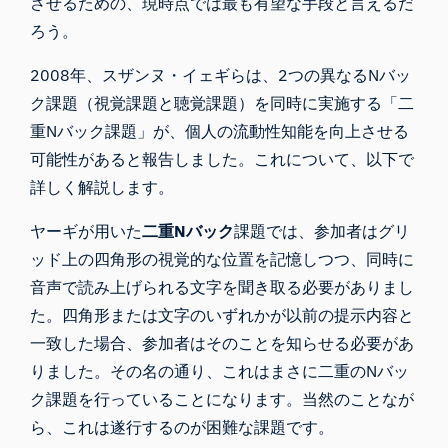
させるための、現時点では最も有望な手段と言えるだ
ろう。
2008年、スザンヌ
・イェギらは、
2つの異なるNバッ
ク課題（視覚課題と聴覚課題）を同時に実施する「二
重Nバック課題」が、個人の流動性知能を向上させる
可能性があると
報告しました
。これについて、以下で
詳しく解説します。
ヤーギが用いた
二重Nバック
課題では、参加者はグリ
ッド上の四角形の視覚的な位置を記憶しつつ、同時に
音声で読み上げられる文字を聞き取る必要がありまし
た。四角形または文字のいずれかが以前の提示内容と
一致した場合、参加者はそのことを知らせる必要があ
りました。その名の通り、これはまさに二重のNバッ
ク課題を行っていることになります。当然のことなが
ら、これは遂行するのが困難な課題です。