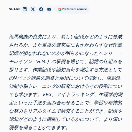
SHARE
Preferred source
海馬機能の喪失により、新しい記憶がどのように形成
されるか、また重度の健忘症にもかかわらずなぜ作業
記憶が損なわれないのかが明らかになったヘンリー・
モレイソン（H.M.）の事例を通じて、記憶の仕組みを
探ります。作業記憶や認知負荷を測定する方法として
のNバック課題の開発と活用について理解し、流動性
知能や脳トレーニングの研究におけるその役割につい
ても学びます。 EEG、アイトラッキング、生理学的測
定といった手法を組み合わせることで、学習や精神的
な努力をリアルタイムで研究することができ、記憶や
認知がどのように機能しているかについて、より深い
洞察を得ることができます。