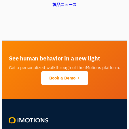
製品ニュース
See human behavior in a new light
Get a personalized walkthrough of the iMotions platform.
Book a Demo