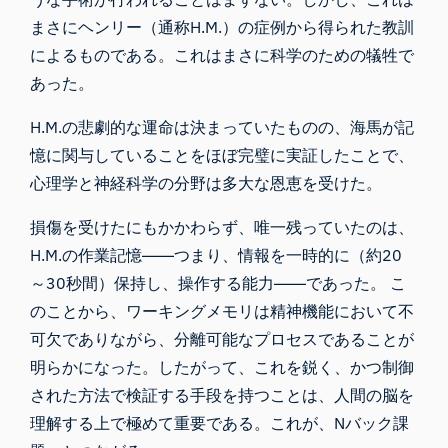
まさにヘンリー（通称
H.M
.）の症例から得られた教訓
によるものである。これはまさに科学のための犠牲で
あった。
H.M.の悲劇的な運命は決まっていたものの、海馬が記
憶に関与していることをほぼ完璧に実証したことで、
心理学と神経科学の分野は多大な恩恵を受けた。
損傷を受けたにもかかわらず、唯一残っていたのは、
H.M.の
作業記憶
――つまり、情報を一時的に（約20
～30秒間）保持し、操作する能力――であった。 こ
のことから、ワーキングメモリは精神機能において不
可欠でありながら、分離可能なプロセスであることが
明らかになった。したがって、これを鋭く、かつ制御
された方法で検証する手段を持つことは、人間の脳を
理解する上で極めて重要である。これが、Nバック課