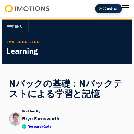
内
Ask AI
容
Powering
を
Human
MENU
ス
Insight
キ
IMOTIONS BLOG
ッ
Learning
プ
Nバックの基礎：Nバックテ
ストによる学習と記憶
Written By:
Bryn Farnsworth
ResearchGate