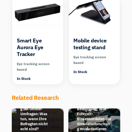
Smart Eye
Mobile device
Aurora Eye
testing stand
Tracker
Eye tracking screen
based
Eye tracking screen
based
In Stock
In Stock
Related Research
Digital Twins mit
Betrugsbekämpfun
menschlicher
g bei Online-
Beteiligung: Wie
Umfragen: Was
Echtzeit-
tun, wenn Ihre
Biosensordaten die
Befragten nicht
Simulatorforschun
echt sind?
g revolutionieren