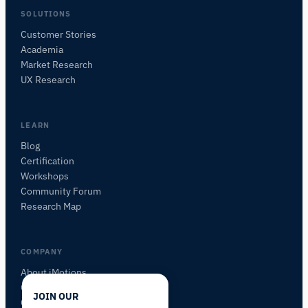
SOLUTIONS
Customer Stories
Academia
iMotions Forschungsassistent
Market Research
Fragen Sie nach Forschungsmethoden,
UX Research
Produkten, Sensoren, SDKs, Ressourcen oder
beschreiben Sie, was Sie untersuchen möchten.
Ich schlage nützliche nächste Fragen vor, basierend
LEARN
auf dem, was Sie fragen.
Blog
Certification
FRAGEN SIE ZU DIESER SEITE
Workshops
Diesen Sensor erklären
Womit kann ich es koppeln?
Community Forum
Research Map
COMPANY
About iMotions
Careers
JOIN OUR
Contact