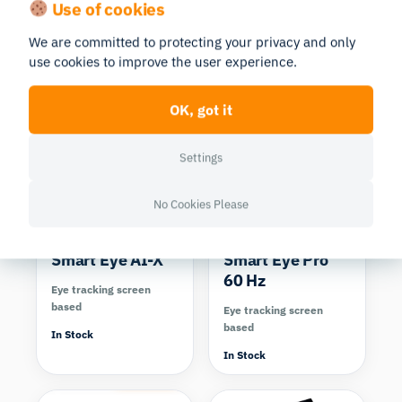
Use of cookies
HD
Eye tracking screen
We are committed to protecting your privacy and only
based
Eye tracking screen
use cookies to improve the user experience.
based
In Stock
In Stock
Compare
Compare
OK, got it
Settings
No Cookies Please
Smart Eye AI-X
Smart Eye Pro
60 Hz
Eye tracking screen
based
Eye tracking screen
based
In Stock
In Stock
Compare