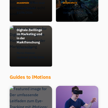
14 min read
7 min read
AKADEMIEN
ERGONOMICS
Morten Pedersen
Morten Pedersen
11/06/2026
Updated 11/06/2026
Digitale Zwillinge
im Marketing und
in der
Marktforschung
16 min read
Morten Pedersen
Updated 11/06/2026
Guides to iMotions