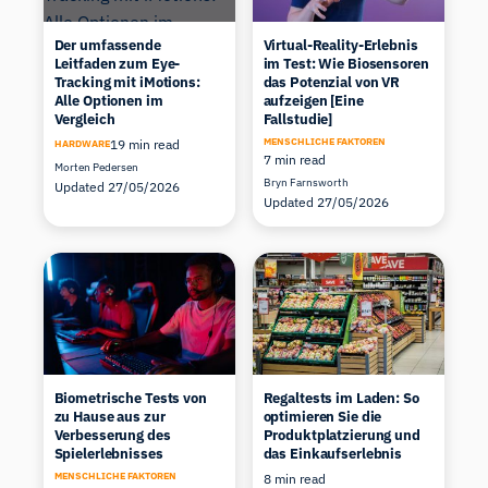
Der umfassende
Virtual-Reality-Erlebnis
Leitfaden zum Eye-
im Test: Wie Biosensoren
Tracking mit iMotions:
das Potenzial von VR
Alle Optionen im
aufzeigen [Eine
Vergleich
Fallstudie]
MENSCHLICHE FAKTOREN
19 min read
HARDWARE
7 min read
Morten Pedersen
Bryn Farnsworth
Updated 27/05/2026
Updated 27/05/2026
Biometrische Tests von
Regaltests im Laden: So
zu Hause aus zur
optimieren Sie die
Verbesserung des
Produktplatzierung und
Spielerlebnisses
das Einkaufserlebnis
MENSCHLICHE FAKTOREN
8 min read