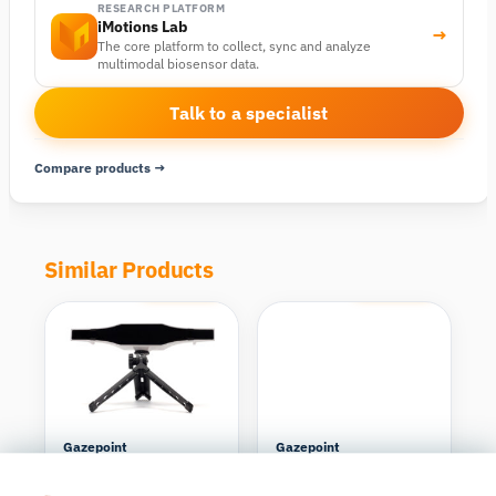
RESEARCH PLATFORM
iMotions Lab
→
The core platform to collect, sync and analyze
multimodal biosensor data.
Talk to a specialist
Compare products →
Similar Products
Compare
Compare
Gazepoint
Gazepoint
Gazepoint GP3
Gazepoint GP3