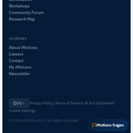
FRAGEN SIE ZU DIESER SEITE
Workshops
Diesen Sensor erklären
Womit kann ich es koppeln?
Community Forum
Research Map
COMPANY
About iMotions
Careers
Contact
My iMotions
Newsletter
Privacy Policy
Terms of Service
AI Act Statement
DE
|
·
·
·
Cookie Settings
© 2026 iMotions A/S. All rights reserved.
iMotions fragen