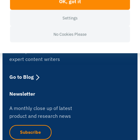
OK, got it
with iMotions
Settings
See Publications
No Cookies Please
Blog
Get inspired and learn more from our
expert content writers
Go to Blog
Newsletter
A monthly close up of latest
product and research news
Subscribe