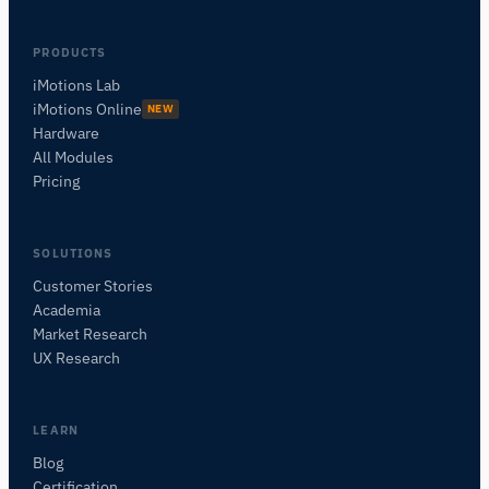
PRODUCTS
iMotions Lab
iMotions Online
NEW
Hardware
All Modules
Pricing
SOLUTIONS
Customer Stories
Academia
iMotions Forschungsassistent
Market Research
Fragen Sie nach Forschungsmethoden,
UX Research
Produkten, Sensoren, SDKs, Ressourcen oder
beschreiben Sie, was Sie untersuchen möchten.
Ich schlage nützliche nächste Fragen vor, basierend
LEARN
auf dem, was Sie fragen.
Blog
Certification