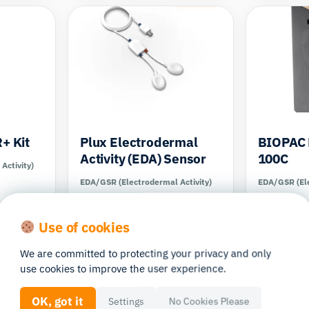
+ Kit
Plux Electrodermal
BIOPAC 
Activity (EDA) Sensor
100C
Activity)
EDA/GSR (Electrodermal Activity)
EDA/GSR (Ele
In Stock
In Stock
Use of cookies
We are committed to protecting your privacy and only
use cookies to improve the user experience.
Tracking
Eye Tracking
OK, got it
Settings
No Cookies Please