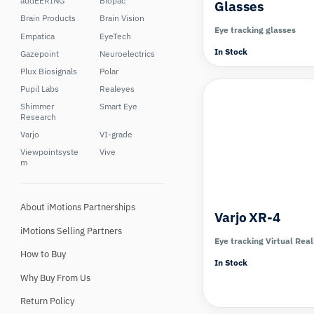
audEERING
Biopac
Glasses
Brain Products
Brain Vision
Eye tracking glasses
Empatica
EyeTech
In Stock
Gazepoint
Neuroelectrics
Plux Biosignals
Polar
Pupil Labs
Realeyes
Shimmer
Smart Eye
Research
Varjo
VI-grade
Viewpointsyste
Vive
m
About iMotions Partnerships
Varjo XR-4
iMotions Selling Partners
Eye tracking Virtual Real
How to Buy
In Stock
Why Buy From Us
Return Policy