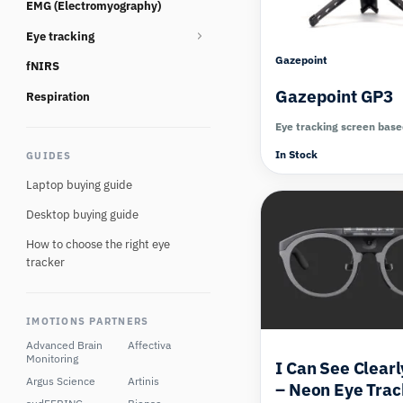
EMG (Electromyography)
Consumables
Eye tracking
Gazepoint
fNIRS
Eye tracking glasses
Gazepoint GP3
Eye Tracking Multi Camera
Respiration
Eye tracking screen based
Eye tracking screen bas
In Stock
GUIDES
Eye tracking Virtual Reality
Laptop buying guide
Desktop buying guide
How to choose the right eye
tracker
IMOTIONS PARTNERS
Advanced Brain
Affectiva
Monitoring
I Can See Clear
Argus Science
Artinis
– Neon Eye Trac