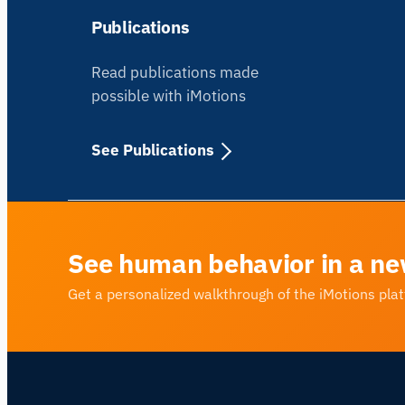
Publications
Read publications made
possible with iMotions
See Publications
See human behavior in a ne
Get a personalized walkthrough of the iMotions pla