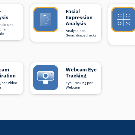
e
Facial
ysis
Expression
Analysis
nale und
iche
Analyse des
le
Gesichtsausdrucks
cam
Webcam Eye
iration
Tracking
 per Video
Eye-Tracking per
n
Webcam