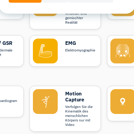
VR
cking –
irmbasiert
Eye-Tracking in
virtueller und
gemischter
Realität
/ GSR
EMG
odermale
Elektromyographie
t
Motion
Capture
kardiogram
Verfolgen Sie die
Kinematik des
menschlichen
Körpers nur mit
Video