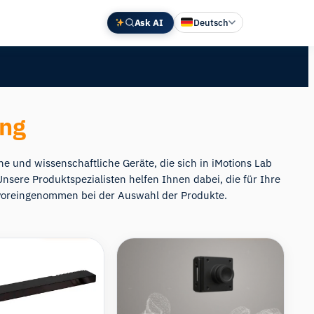
Ask AI
Deutsch
English
中文 (中国)
Español
ung
Français
日本語
e und wissenschaftliche Geräte, die sich in iMotions Lab
sere Produktspezialisten helfen Ihnen dabei, die für Ihre
nvoreingenommen bei der Auswahl der Produkte.
Compare
Compare