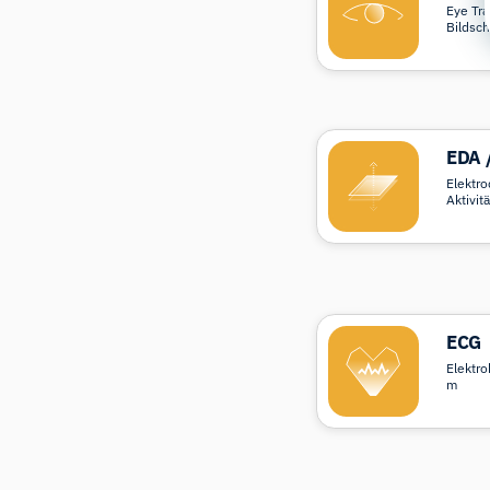
Eye Tra
Bildsch
EDA 
Elektr
Aktivitä
ECG
Elektro
m