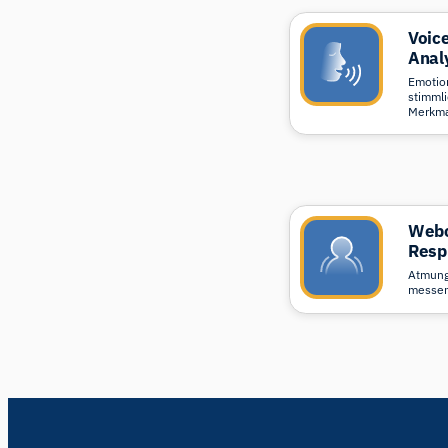
Voic
Anal
Emotio
stimml
Merkma
Web
Resp
Atmung
messe