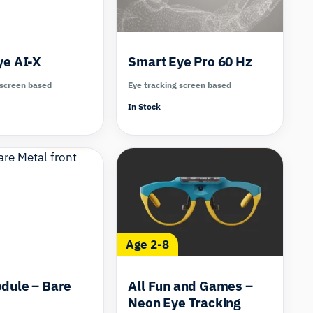
ye AI-X
Smart Eye Pro 60 Hz
 screen based
Eye tracking screen based
In Stock
Compare
Compare
Age 2-8
dule – Bare
All Fun and Games –
Neon Eye Tracking