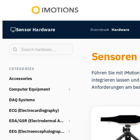
Powering
Human
Sensor Hardware
Overview
Hardware
Insight
Sensoren 
CATEGORIES
Führen Sie mit iMotion
Accessories
integrieren lassen und
Anforderungen am best
Computer Equipment
DAQ Systems
Webcams
ECG (Electrocardiography)
EDA/GSR (Electrodermal Activity)
EEG (Electroencephalography)
Consumables