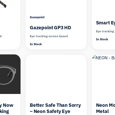
Gazepoint
Smart E
Gazepoint GP3 HD
Eye tracking
ed
Eye tracking screen based
In Stock
In Stock
Compare
Compare
ly Now
Better Safe Than Sorry
Neon Mo
king
– Neon Safety Eye
Metal