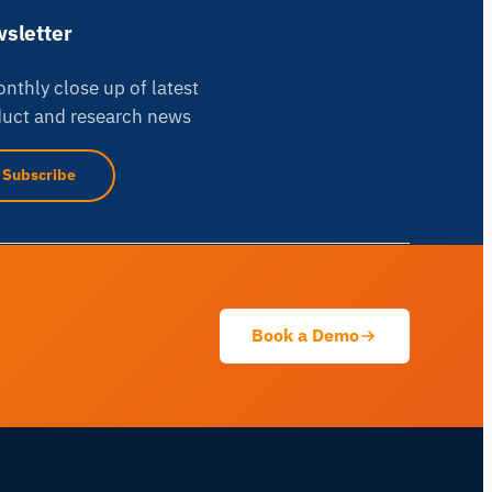
sletter
nthly close up of latest
uct and research news
iMotions Forschungsassistent
Subscribe
Fragen Sie nach Forschungsmethoden,
Produkten, Sensoren, SDKs, Ressourcen
oder beschreiben Sie, was Sie untersuchen
möchten.
Ich schlage nützliche nächste Fragen vor,
basierend auf dem, was Sie fragen.
Book a Demo
FRAGEN SIE ZU DIESER SEITE
Diesen Sensor erklären
Womit kann ich es koppeln?