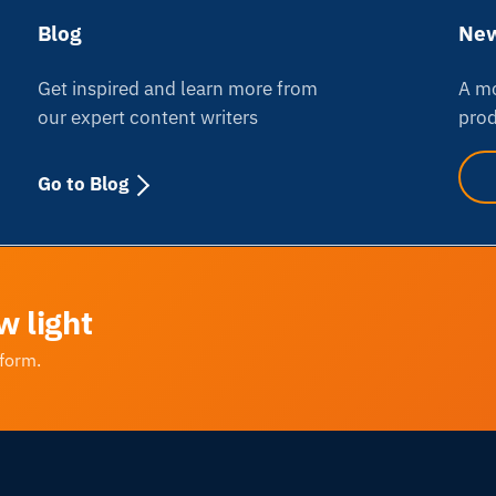
Blog
New
Get inspired and learn more from
A mo
our expert content writers
prod
Go to Blog
w light
tform.