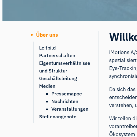
Willk
Über uns
Leitbild
iMotions A/
Partnerschaften
spezialisier
Eigentumsverhältnisse
Eye-Trackin
und Struktur
synchronisie
Geschäftsleitung
Medien
Da sich das
Pressemappe
entscheide
Nachrichten
verstehen, 
Veranstaltungen
Stellenangebote
Wir teilen 
vorantreibe
Ökosystem u