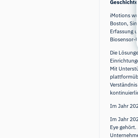
Geschichte
iMotions wu
Boston, Sin
Erfassung u
Biosensor-
Die Lösunge
Einrichtung
Mit Unterst
plattformüb
Verständnis
kontinuierl
Im Jahr 202
Im Jahr 202
Eye gehört.
Unternehme