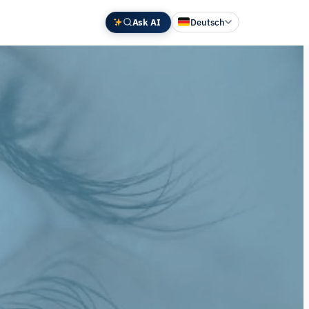
Ask AI
Deutsch
English
中文 (中国)
Español
Français
日本語