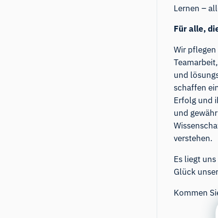
Lernen – al
Für alle, d
Wir pflegen
Teamarbeit,
und lösungs
schaffen ei
Erfolg und 
und gewährle
Wissenscha
verstehen.
Es liegt un
Glück unsere
Kommen Sie 