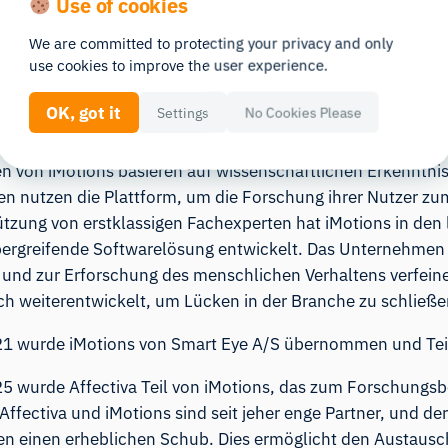
Use of cookies
We are committed to protecting your privacy and only
rde 2005 gegründet und hat seinen Hauptsitz in Kopenhag
use cookies to improve the user experience.
gapur, Berlin und Sydney. Das Unternehmen ist Anbieter ei
nd Analyse der Einflussfaktoren menschlichen Verhaltens. 
OK, got it
Settings
No Cookies Please
Unternehmen zusammen, die die Lösungen der Softwarepla
n von iMotions basieren auf wissenschaftlichen Erkenntni
en nutzen die Plattform, um die Forschung ihrer Nutzer z
ützung von erstklassigen Fachexperten hat iMotions in den
ergreifende Softwarelösung entwickelt. Das Unternehmen 
 und zur Erforschung des menschlichen Verhaltens verfein
ich weiterentwickelt, um Lücken in der Branche zu schließe
1 wurde iMotions von Smart Eye A/S übernommen und Teil
5 wurde Affectiva Teil von iMotions, das zum Forschungsb
 Affectiva und iMotions sind seit jeher enge Partner, und 
n einen erheblichen Schub. Dies ermöglicht den Austaus