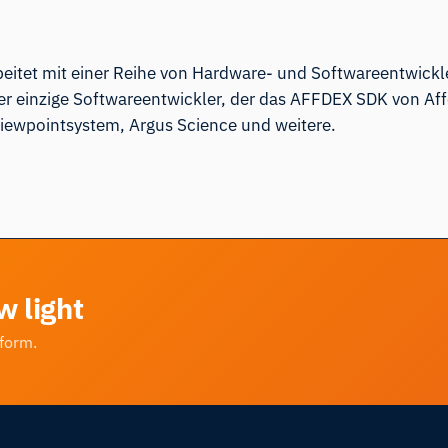
beitet mit
einer Reihe von Hardware- und Softwareentwick
 der einzige Softwareentwickler, der das AFFDEX SDK von Aff
iewpointsystem, Argus Science und weitere.
w light
tform.