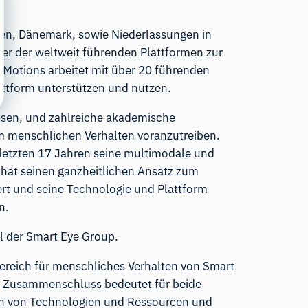
en, Dänemark, sowie Niederlassungen in
ner der weltweit führenden Plattformen zur
iMotions arbeitet mit über 20 führenden
ttform unterstützen und nutzen.
ssen, und zahlreiche akademische
um menschlichen Verhalten voranzutreiben.
 letzten 17 Jahren seine multimodale und
hat seinen ganzheitlichen Ansatz zum
ert und seine Technologie und Plattform
n.
 der Smart Eye Group.
ereich für menschliches Verhalten von Smart
der Zusammenschluss bedeutet für beide
ch von Technologien und Ressourcen und