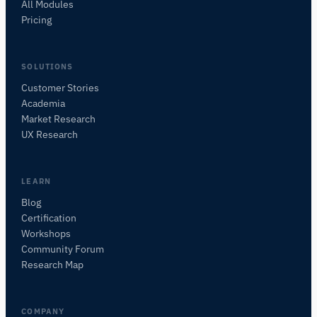
All Modules
Pricing
SOLUTIONS
Customer Stories
Academia
iMotions Forschungsassistent
Market Research
Fragen Sie nach Forschungsmethoden,
UX Research
Produkten, Sensoren, SDKs, Ressourcen oder
beschreiben Sie, was Sie untersuchen möchten.
Ich schlage nützliche nächste Fragen vor, basierend
LEARN
auf dem, was Sie fragen.
Blog
Certification
FRAGEN SIE ZU DIESER SEITE
Workshops
Worum geht es auf dieser Seite?
Community Forum
Research Map
COMPANY