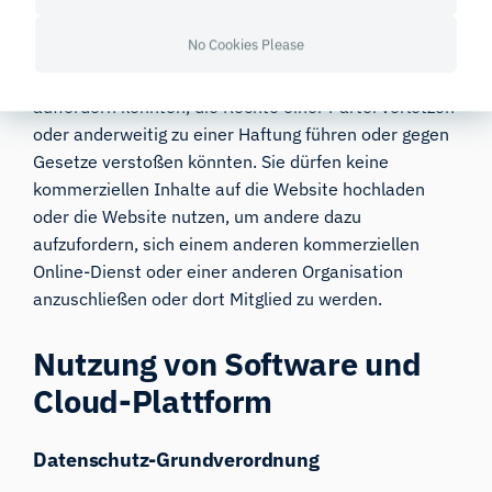
die Privatsphäre oder Persönlichkeitsrechte
No Cookies Please
verletzend, beleidigend, illegal oder anderweitig
anstößig sind, die eine Straftat darstellen oder dazu
auffordern könnten, die Rechte einer Partei verletzen
oder anderweitig zu einer Haftung führen oder gegen
Gesetze verstoßen könnten. Sie dürfen keine
kommerziellen Inhalte auf die Website hochladen
oder die Website nutzen, um andere dazu
aufzufordern, sich einem anderen kommerziellen
Online-Dienst oder einer anderen Organisation
anzuschließen oder dort Mitglied zu werden.
Nutzung von Software und
Cloud-Plattform
Datenschutz-Grundverordnung