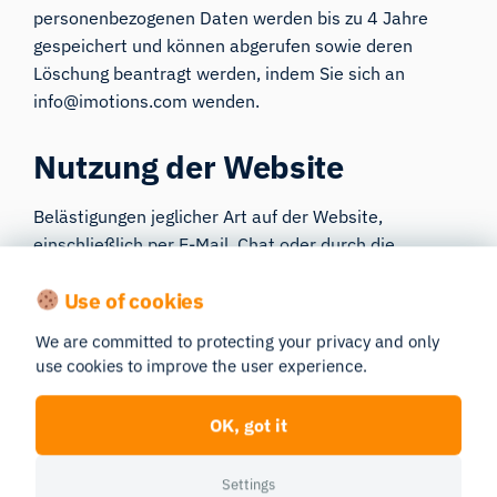
personenbezogenen Daten werden bis zu 4 Jahre
gespeichert und können abgerufen sowie deren
Löschung beantragt werden, indem Sie sich an
info@imotions.com wenden.
Nutzung der Website
Belästigungen jeglicher Art auf der Website,
einschließlich per E-Mail, Chat oder durch die
Verwendung obszöner oder beleidigender Sprache,
Use of cookies
sind strengstens untersagt. Das Ausgeben als andere
Personen, einschließlich Mitarbeiter, Moderatoren
We are committed to protecting your privacy and only
oder Vertreter von iMotions oder anderen
use cookies to improve the user experience.
lizenzierten Unternehmen sowie anderer Mitglieder
oder Besucher der Website, ist verboten. Sie dürfen
OK, got it
keine Inhalte auf die Website hochladen, verbreiten
oder anderweitig über die Website veröffentlichen,
Settings
die verleumderisch, diffamierend, obszön, bedrohlich,