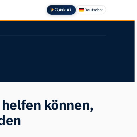
Ask AI
Deutsch
English
中文 (中国)
Español
Français
日本語
helfen können,
iden