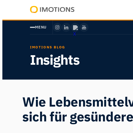
Zum
Inhalt
Powering
springen
Human
MENU
Insight
IMOTIONS BLOG
Insights
Wie Lebensmittel
sich für gesünder