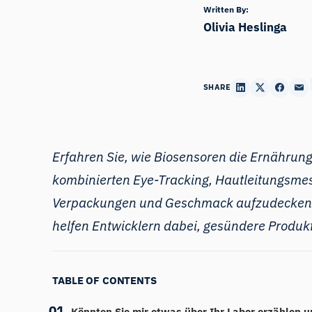
Written By:
Olivia Heslinga
SHARE
Erfahren Sie, wie Biosensoren die Ernährun
kombinierten Eye-Tracking, Hautleitungsme
Verpackungen und Geschmack aufzudecken. D
helfen Entwicklern dabei, gesündere Produkt
TABLE OF CONTENTS
Könnten Sie mir etwas über Ihr Labor erzählen u