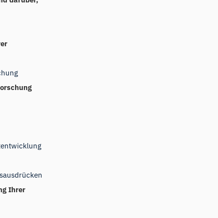
rer
schung
Forschung
tentwicklung
tsausdrücken
ng Ihrer