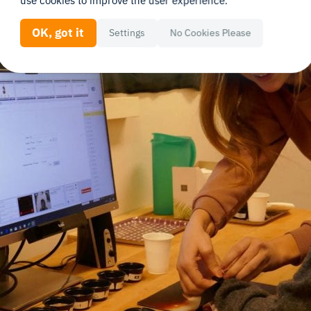
use cookies to improve the user experience.
OK, got it
Settings
No Cookies Please