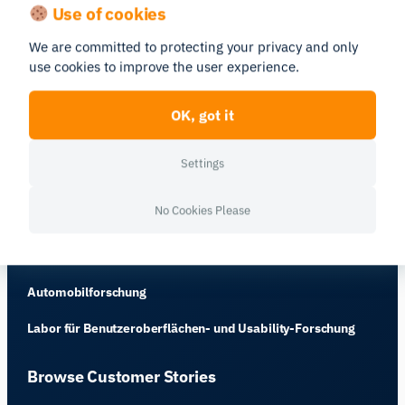
Psychologische Forschungsinstrumente
Use of cookies
EduLabs
We are committed to protecting your privacy and only
use cookies to improve the user experience.
Human Factors
Forschung zu Gesundheit und Wohlbefinden
OK, got it
Ergonomieforschung
Settings
Training und Leistung
No Cookies Please
Simulationsforschung
Sportwissenschaft
Automobilforschung
Labor für Benutzeroberflächen- und Usability-Forschung
Browse Customer Stories