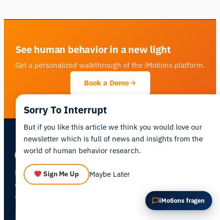
Diesen Artikel zusammenfassen
Warum ist das wichtig?
Wie könnte ich das anwenden?
See human behavior in a new light
Get a personalized walkthrough of the iMotions platform.
Book a Demo
Sorry To Interrupt
But if you like this article we think you would love our
newsletter which is full of news and insights from the
world of human behavior research.
Human behavior research platform —
Maybe Later
Sign Me Up
combining biosensors, eye tracking, and
AI in one integrated environment.
iMotions fragen