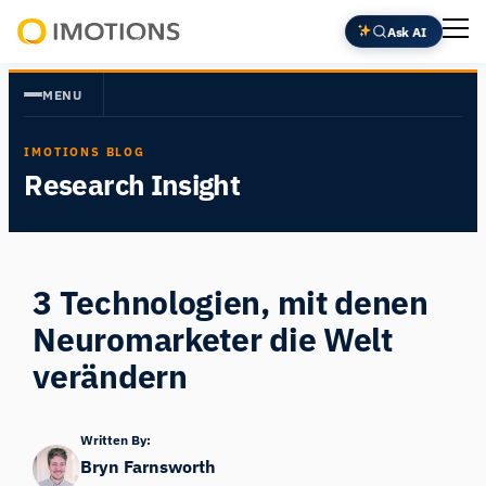
Zum
Ask AI
Inhalt
Powering
springen
Human
MENU
Insight
IMOTIONS BLOG
Research Insight
3 Technologien, mit denen
Neuromarketer die Welt
verändern
Written By:
Bryn Farnsworth