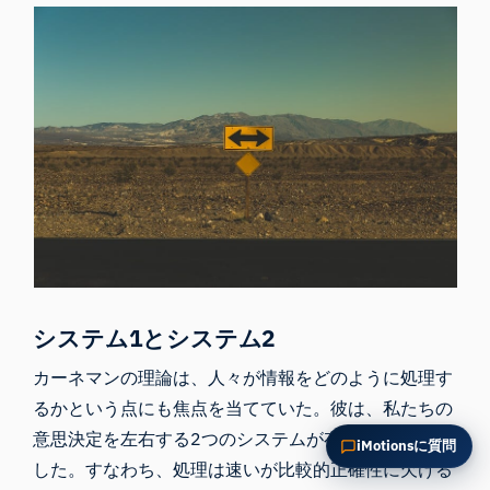
この記事を要約
なぜこれが重要ですか？
これをどう応用できますか？
システム1とシステム2
カーネマンの理論は、人々が情報をどのように処理す
るかという点にも焦点を当てていた。彼は、私たちの
意思決定を左右する2つのシステムが存在すると提唱
iMotionsに質問
した。すなわち、処理は速いが比較的正確性に欠ける