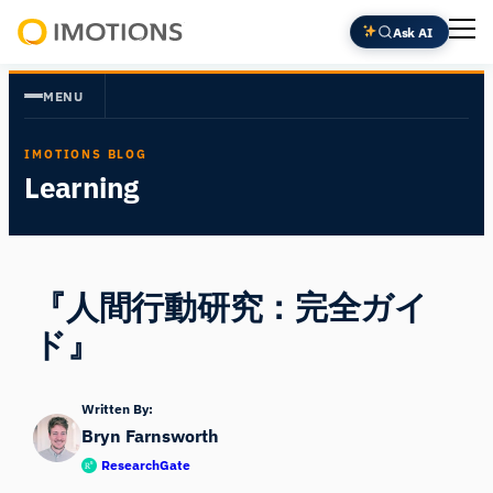
内
Ask AI
容
Powering
を
Human
MENU
ス
Insight
キ
IMOTIONS BLOG
ッ
Learning
プ
『人間行動研究：完全ガイ
ド』
Written By:
Bryn Farnsworth
ResearchGate