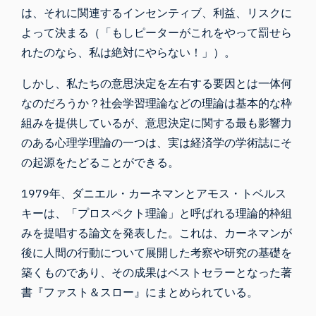
は、それに関連するインセンティブ、利益、リスクに
よって決まる（「もしピーターがこれをやって罰せら
れたのなら、私は絶対にやらない！」）。
しかし、私たちの意思決定を左右する要因とは一体何
なのだろうか？社会学習理論などの理論は基本的な枠
組みを提供しているが、意思決定に関する最も影響力
のある心理学理論の一つは、実は経済学の学術誌にそ
の起源をたどることができる。
1979年、ダニエル・カーネマンとアモス・トベルス
iMotionsリサーチアシスタント
キーは、「プロスペクト理論」と呼ばれる理論的枠組
研究方法、製品、センサー、SDK、リソースに
みを提唱する論文を発表した。これは、カーネマンが
ついて質問するか、研究したい内容を説明して
ください。
後に人間の行動について展開した考察や研究の基礎を
質問内容に基づいて、役立つ次の質問を提案しま
築くものであり、その成果はベストセラーとなった著
す。
書『ファスト＆スロー』にまとめられている。
この記事について質問