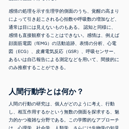
感情の処理を示す生理学的側面のうち、覚醒の高まり
によって引き起こされる心拍数や呼吸数の増加など、
通常は目には見えないものもある。 認知と同様に、
感情も直接観察することはできない。感情は、例えば
顔面筋電図（fEMG）の活動追跡、
表情の分析
、心電
図（ECG）、
皮膚電気反応（GSR）
、呼吸センサー、
あるいは自己報告による測定などを用いて、間接的に
のみ推察することができる。
人間行動学とは何か？
人間の行動の研究は、個人がどのように考え、行動
し、相互作用するかという無数の側面を探求する、魅
力的かつ複雑な分野である。この学際的なアプローチ
は、心理学、社会学、人類学、さらには生物学の知見