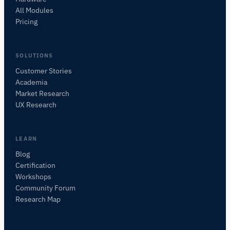
All Modules
Pricing
SOLUTIONS
Customer Stories
Academia
Assistant de Recherche iMotions
Market Research
Posez des questions sur les méthodes de
UX Research
recherche, les produits, les capteurs, les SDK,
les ressources, ou décrivez ce que vous
souhaitez étudier.
LEARN
Je vous suggérerai des questions pertinentes en
Blog
fonction de votre demande.
Certification
Workshops
Community Forum
Research Map