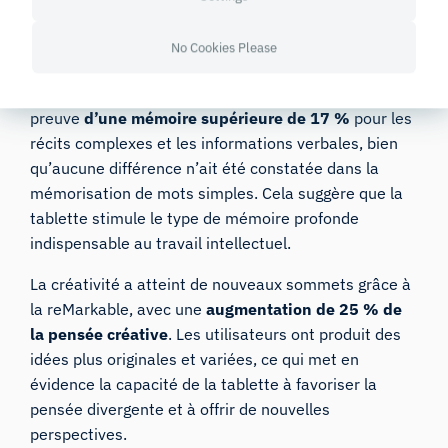
irréfutable que la tablette reMarkable offre des
avantages cognitifs et émotionnels significatifs par
No Cookies Please
rapport aux PC traditionnels.
Les participants ayant utilisé la reMarkable ont fait
preuve
d’une mémoire supérieure de 17 %
pour les
récits complexes et les informations verbales, bien
qu’aucune différence n’ait été constatée dans la
mémorisation de mots simples. Cela suggère que la
tablette stimule le type de mémoire profonde
indispensable au travail intellectuel.
La créativité a atteint de nouveaux sommets grâce à
la reMarkable, avec une
augmentation de 25 % de
la pensée créative
. Les utilisateurs ont produit des
idées plus originales et variées, ce qui met en
évidence la capacité de la tablette à favoriser la
pensée divergente et à offrir de nouvelles
perspectives.