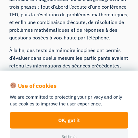
trois phases : tout d’abord l’écoute d’une conférence
TED, puis la résolution de problèmes mathématiques,
et enfin une combinaison d’écoute, de résolution de
problèmes mathématiques et de réponses à des
questions posées à voix haute par téléphone.
À la fin, des tests de mémoire inopinés ont permis
d’évaluer dans quelle mesure les participants avaient
retenu les informations des séances précédentes,
fournissant ainsi des indications essentielles sur les
acquis d’apprentissage et la charge cognitive.
Use of cookies
Les résultats sont tombés :
We are committed to protecting your privacy and only
use cookies to improve the user experience.
un avantage remarquable
OK, got it
Cette étude a recueilli pas moins de 175 millions de
points de données, apportant ainsi la preuve
Settings