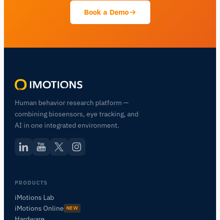
Book a Demo
Human behavior research platform —
combining biosensors, eye tracking, and
AI in one integrated environment.
PRODUCTS
iMotions Lab
iMotions Online
NEW
Hardware