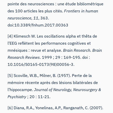
pointe des neurosciences : une étude bibliométrique
des 100 articles les plus cités.
Frontiers in human
neuroscience
,
11
, 363.
doi:10.3389/fnhum.2017.00363
[4] Klimesch W. Les oscillations alpha et thêta de
l’EEG reflètent les performances cognitives et
mnésiques : revue et analyse.
Brain Research. Brain
Research Reviews
.
1999 ;
29
: 169-195. doi :
10.1016/S0165-0173(98)00056-3.
[5]
Scoville,
W.B.
,
Milner,
B. (1957). Perte de la
mémoire récente après des lésions bilatérales de
l’hippocampe
.
Journal of Neurology, Neurosurgery &
Psychiatry
;
20 :
11-21.
[6] Diana, R.A., Yonelinas, A.P., Ranganath, C. (2007).