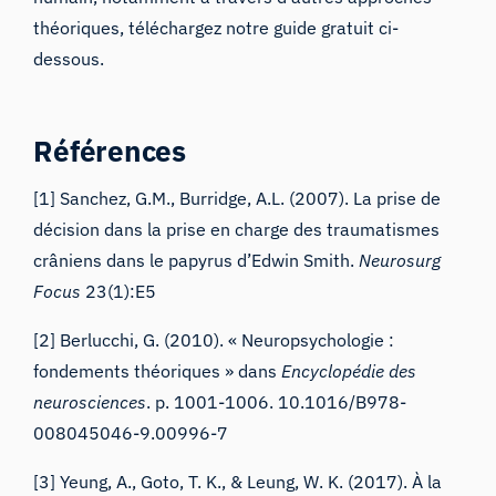
théoriques, téléchargez notre guide gratuit ci-
dessous.
Références
[1] Sanchez, G.M., Burridge, A.L. (2007). La prise de
décision dans la prise en charge des traumatismes
crâniens dans le papyrus d’Edwin Smith.
Neurosurg
Focus
23(1):E5
[2] Berlucchi, G. (2010). «
Neuropsychologie :
fondements théoriques »
dans
Encyclopédie des
neurosciences
. p. 1001-1006. 10.1016/B978-
008045046-9.00996-7
[3] Yeung, A., Goto, T. K., & Leung, W. K. (2017). À la