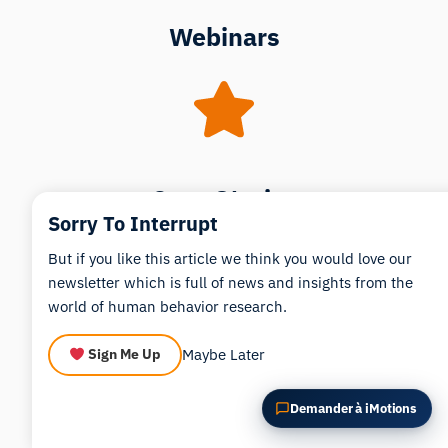
POSER UNE QUESTION SUR CET ARTICLE
Webinars
Résumer cet article
Pourquoi est-ce important ?
Comment pourrais-je appliquer cela ?
Case Stories
Sorry To Interrupt
But if you like this article we think you would love our
newsletter which is full of news and insights from the
world of human behavior research.
Maybe Later
Sign Me Up
Explore Blog Categories
Demander à iMotions