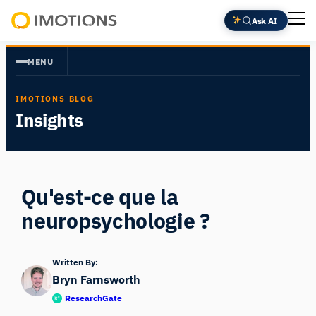
Aller
Ask AI
au
Powering
contenu
Human
MENU
Insight
IMOTIONS BLOG
Insights
Qu'est-ce que la
neuropsychologie ?
Written By:
Bryn Farnsworth
ResearchGate