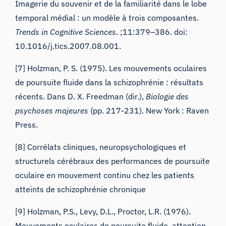
Imagerie du souvenir et de la familiarité dans le lobe
temporal médial : un modèle à trois composantes.
Trends in Cognitive Sciences
.
;
11
:379–386. doi:
10.1016/j.tics.2007.08.001.
[7] Holzman, P. S. (1975). Les mouvements oculaires
de poursuite fluide dans la schizophrénie : résultats
récents. Dans D. X. Freedman (dir.),
Biologie des
psychoses majeures
(pp. 217-231). New York : Raven
Press.
[8] Corrélats cliniques, neuropsychologiques et
structurels cérébraux des performances de poursuite
oculaire en mouvement continu chez les patients
atteints de schizophrénie chronique
[9] Holzman, P.S., Levy, D.L., Proctor, L.R. (1976).
Mouvements oculaires de poursuite fluide, attention