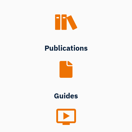
Publications
Assistant de Recherche iMotions
Posez des questions sur les méthodes de
Guides
recherche, les produits, les capteurs, les SDK,
les ressources, ou décrivez ce que vous
souhaitez étudier.
Je vous suggérerai des questions pertinentes en
fonction de votre demande.