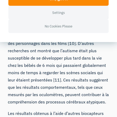
Les études sur l’autisme constituent
un autre
Settings
exemple courant de la mise en relation entre le
cerveau et le comportement à l’aide de
l’oculométrie
.
No Cookies Please
Au niveau du groupe, il a été démontré que les
personnes autistes fixaient moins la région des yeux
des personnages dans les films [10]. D’autres
recherches ont montré que l’autisme était plus
susceptible de se développer plus tard dans la vie
chez les bébés de 6 mois qui passaient globalement
moins de temps à regarder les scènes sociales qui
leur étaient présentées [11]. Ces résultats suggèrent
que les résultats comportementaux, tels que ceux
mesurés par les oculomètres, peuvent contribuer à la
compréhension des processus cérébraux atypiques.
Les résultats obtenus à l’aide d’autres
biocapteurs