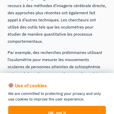
recours à des méthodes d’imagerie cérébrale directe,
des approches plus récentes ont également fait
appel à d’autres techniques. Les chercheurs ont
utilisé des outils tels que
les oculomètres
pour
étudier de manière quantitative les processus
comportementaux.
Par exemple, des recherches préliminaires utilisant
l’oculométrie pour mesurer les mouvements
oculaires de personnes atteintes de schizophrénie
ont suggéré que
le processus de poursuite oculaire
fluide
était dysfonctionnel [7]. Des études ultérieures
Use of cookies
ont approfondi cette question et ont montré que ces
We are committed to protecting your privacy and only
résultats s’expliquaient probablement par un
use cookies to improve the user experience.
dysfonctionnement général du lobe frontal plutôt que
par la schizophrénie
en soi
[8, 9].
OK, got it