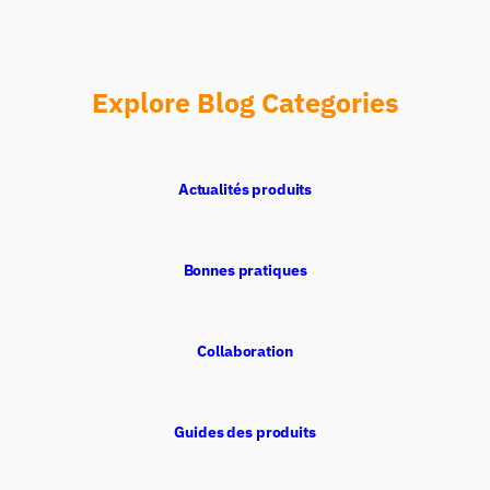
Explore Blog Categories
Actualités produits
Bonnes pratiques
Assistant de Recherche iMotions
Posez des questions sur les méthodes de
Collaboration
recherche, les produits, les capteurs, les SDK,
les ressources, ou décrivez ce que vous
souhaitez étudier.
Guides des produits
Je vous suggérerai des questions pertinentes en
fonction de votre demande.