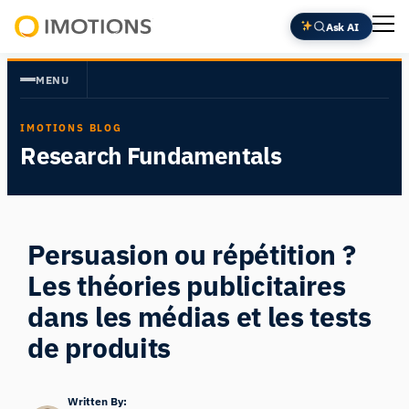
Aller
Ask AI
au
Powering
contenu
Human
MENU
Insight
IMOTIONS BLOG
Research Fundamentals
Persuasion ou répétition ?
Les théories publicitaires
dans les médias et les tests
de produits
Written By: