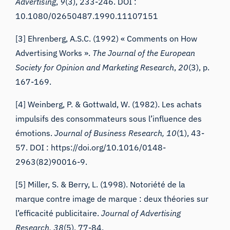
Advertising
,
9
(3), 233-246. DOI :
10.1080/02650487.1990.11107151
[3] Ehrenberg, A.S.C. (1992) « Comments on How
Advertising Works ».
The Journal of the European
Society for Opinion and Marketing Research
,
20
(3), p.
167-169.
[4] Weinberg, P. & Gottwald, W. (1982). Les achats
impulsifs des consommateurs sous l’influence des
émotions.
Journal of Business Research,
10
(1), 43-
57. DOI :
https://doi.org/10.1016/0148-
2963(82)90016-9
.
[5] Miller, S. & Berry, L. (1998). Notoriété de la
marque contre image de marque : deux théories sur
l’efficacité publicitaire.
Journal of Advertising
Research,
38
(5), 77-84.