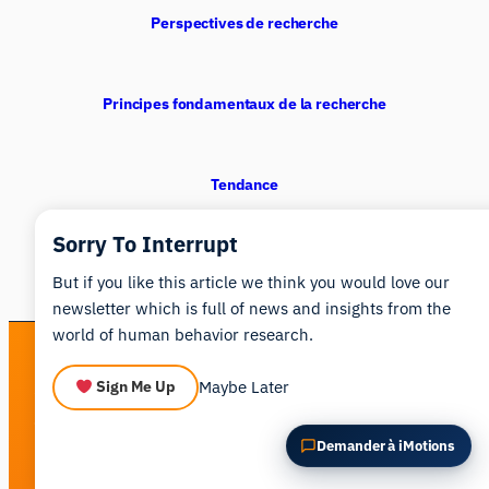
POSER UNE QUESTION SUR CET ARTICLE
Perspectives de recherche
Résumer cet article
Pourquoi est-ce important ?
Comment pourrais-je appliquer cela ?
Principes fondamentaux de la recherche
Tendance
Sorry To Interrupt
But if you like this article we think you would love our
newsletter which is full of news and insights from the
world of human behavior research.
See human behavior in a new light
Maybe Later
Sign Me Up
Get a personalized walkthrough of the iMotions platform.
Demander à iMotions
Book a Demo