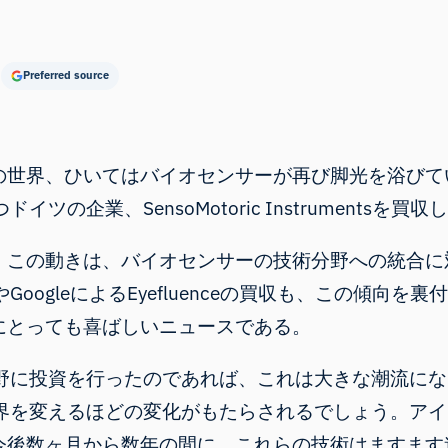
Preferred source
の世界、ひいてはバイオセンサーが再び脚光を浴びてい
企業、SensoMotoric Instrumentsを買収
、この動きは、バイオセンサーの技術分野への統合に
や
GoogleによるEyefluenceの買収
も、この傾向を裏
にとっても喜ばしいニュースである。
分野に投資を行ったのであれば、これは大きな潮流に
世界を変えるほどの変化がもたらされるでしょう。ア
今後数ヶ月から数年の間に、これらの技術はますます