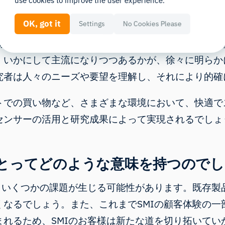
use cookies to improve the user experience.
にとってどのような意味を持つの
OK, got it
Settings
No Cookies Please
高く評価されており、将来のテクノロジーの重要な一
、いかにして主流になりつつあるかが、徐々に明らか
究者は人々のニーズや要望を理解し、それにより的確
トでの買い物など、さまざまな環境において、快適で
センサーの活用と研究成果によって実現されるでしょ
にとってどのような意味を持つので
、いくつかの課題が生じる可能性があります。既存製
なるでしょう。また、これまでSMIの顧客体験の一
れるため、SMIのお客様は新たな道を切り拓いてい