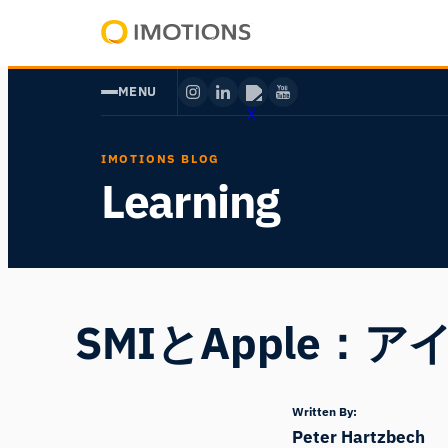
内
容
Powering
を
Human
MENU
ス
Insight
キ
ッ
IMOTIONS BLOG
プ
Learning
SMIとApple
Written By:
Peter Hartzbech