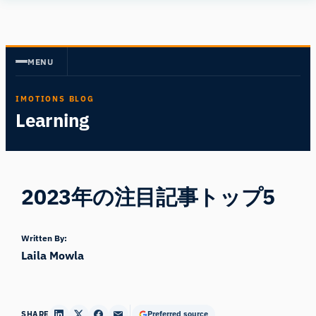
内
Human
容
Insight
を
MENU
ス
キ
IMOTIONS BLOG
ッ
Learning
プ
2023年の注目記事トップ5
Written By:
Laila Mowla
SHARE
Preferred source