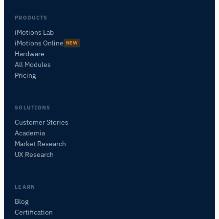
PRODUCTS
iMotions Lab
iMotions Online
NEW
Hardware
All Modules
Pricing
SOLUTIONS
Customer Stories
Academia
iMotionsリサーチアシスタント
Market Research
研究方法、製品、センサー、SDK、リソースに
UX Research
ついて質問するか、研究したい内容を説明して
ください。
質問内容に基づいて、役立つ次の質問を提案しま
LEARN
す。
Blog
Certification
この記事について質問