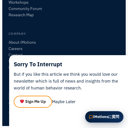
Workshops
この記事を要約
なぜこれが重要ですか？
Community Forum
これをどう応用できますか？
Research Map
COMPANY
About iMotions
Careers
Contact
My iMotions
Sorry To Interrupt
Newsletter
But if you like this article we think you would love our
newsletter which is full of news and insights from the
world of human behavior research.
Privacy Policy
Terms of Service
AI Act Statement
JA
|
·
·
·
Maybe Later
Sign Me Up
Cookie Settings
© 2026 iMotions A/S. All rights reserved.
iMotionsに質問