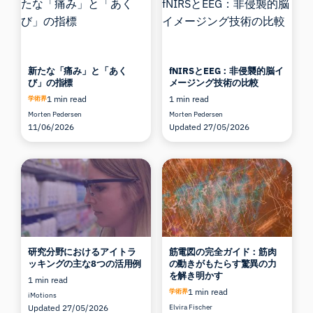
新たな「痛み」と「あく
fNIRSとEEG：非侵襲的脳イ
び」の指標
メージング技術の比較
1 min read
1 min read
学術界
Morten Pedersen
Morten Pedersen
11/06/2026
Updated 27/05/2026
研究分野におけるアイトラ
筋電図の完全ガイド：筋肉
ッキングの主な8つの活用例
の動きがもたらす驚異の力
を解き明かす
1 min read
1 min read
学術界
iMotions
Updated 27/05/2026
Elvira Fischer