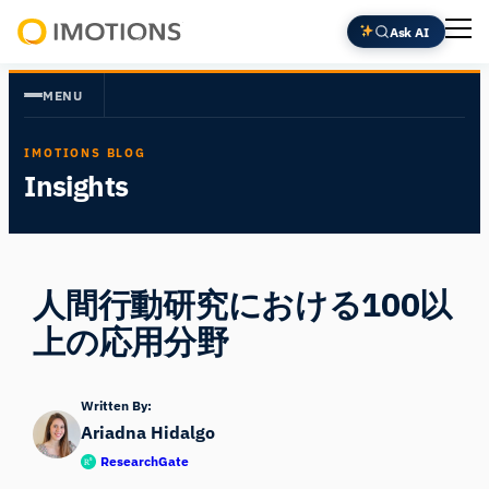
内
Ask AI
容
Powering
を
Human
MENU
ス
Insight
キ
IMOTIONS BLOG
ッ
Insights
プ
人間行動研究における100以
上の応用分野
Written By:
Ariadna Hidalgo
ResearchGate