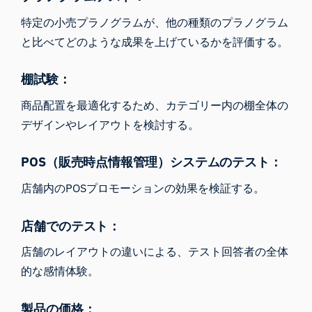
特定の小売プラノグラムが、他の種類のプラノグラム
と比べてどのような成果を上げているかを評価する。
棚試験：
商品配置を最適化するため、カテゴリー内の棚全体の
デザインやレイアウトを検討する。
POS（販売時点情報管理）システムのテスト：
店舗内のPOSプロモーションの効果を検証する。
iMotionsリサーチアシスタント
研究方法、製品、センサー、SDK、リソースに
店舗でのテスト：
ついて質問するか、研究したい内容を説明して
ください。
店舗のレイアウトの違いによる、テスト回答者の全体
質問内容に基づいて、役立つ次の質問を提案しま
的な感情体験。
す。
製品の価格：
この記事について質問