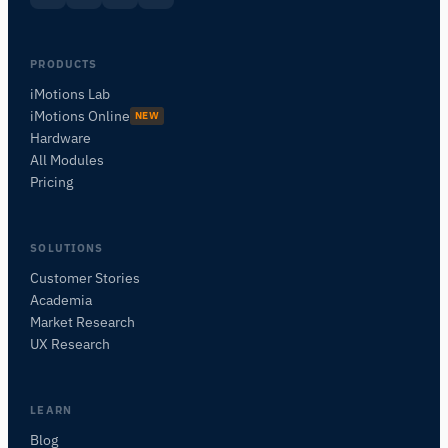
PRODUCTS
iMotions Lab
iMotions Online
NEW
Hardware
All Modules
Pricing
SOLUTIONS
Customer Stories
Academia
iMotionsリサーチアシスタント
Market Research
研究方法、製品、センサー、SDK、リソースに
UX Research
ついて質問するか、研究したい内容を説明して
ください。
質問内容に基づいて、役立つ次の質問を提案しま
LEARN
す。
Blog