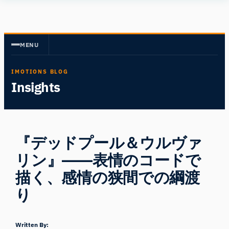
内
Human
容
Insight
を
MENU
ス
キ
IMOTIONS BLOG
ッ
Insights
プ
『デッドプール＆ウルヴァ
リン』――表情のコードで
描く、感情の狭間での綱渡
り
Written By: