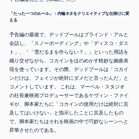
「たった一つのルール」：内輪ネタをクリエイティブな仕掛けに変
える
予告編の最後で、デッドプールはブラインド・アルと
会話し、「スノーボーディング」や「ディスコ・ダス
ト」、「「雪だるまを作らない？」」といった用語を
織り交ぜながら、コカインをほのめかす軽妙な婉曲表
現を使っています。その際、デッドプールは「コカイ
ンだけは、フェイジが絶対にダメだと言ったんだ」と
コメントしています。 これは、マーベル・スタジオ
の社長兼映画プロデューサーであるケヴィン・ファイ
ギが、脚本家たちに「コカインの使用だけは
絶対に言
及してはいけない
」と指示したことに言及したもの
で、脚本家たちはそれを映画の中で巧妙なシーンへと
昇華させたのである。