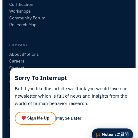
Certification
この記事について質問
Workshops
この記事を要約
なぜこれが重要ですか？
Community Forum
これをどう応用できますか？
Research Map
COMPANY
About iMotions
Careers
Contact
My iMotions
Sorry To Interrupt
Newsletter
But if you like this article we think you would love our
newsletter which is full of news and insights from the
world of human behavior research.
Privacy Policy
Terms of Service
AI Act Statement
JA
|
·
·
·
Maybe Later
Sign Me Up
Cookie Settings
© 2026 iMotions A/S. All rights reserved.
iMotionsに質問