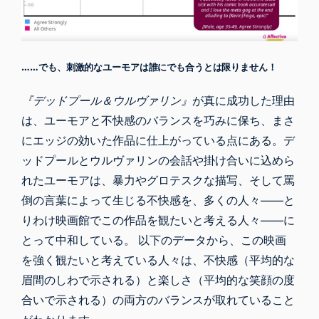
……でも、
刺激的なユーモアは
誰にでも合うとは限りません！
『デッドプール＆ウルヴァリン』
が真に成功した理由
は、ユーモアと不快感のバランスを巧みに保ち、まさ
にエッジの効いた作品に仕上がっている点にある。デ
ッドプールとウルヴァリンの会話や掛け合いに込めら
れたユーモアは、暴力やグロテスクな描写、そして罵
倒の言葉によって生じる不快感を、多くの人々――と
りわけ映画館でこの作品を観たいと考える人々――に
とって中和している。 以下のデータから、この映画
を強く観たいと考えている人々は、不快感（平均的な
眉間のしわで示される）と楽しさ（平均的な笑顔の度
合いで示される）の両方のバランスが取れていること