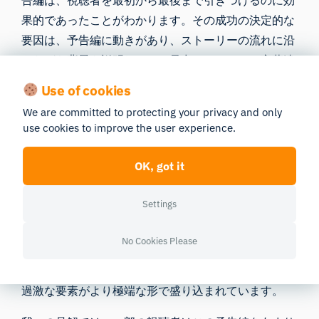
告編は、視聴者を最初から最後まで引きつけるのに効
果的であったことがわかります。その成功の決定的な
要因は、予告編に動きがあり、ストーリーの流れに沿
いながら背景を説明しつつ、暴力、ユーモア、言葉遣
いなどを絶えず変化させていた点にあります。また、
Use of cookies
興行収入の結果を見ても、
『デッドプール＆ウルヴァ
We are committed to protecting your privacy and only
リン』が
今年、ディズニーとマーベルにとって最大の
use cookies to improve the user experience.
ヒット作の一つになることは明らかです。
OK, got it
過激なユーモアは、その使い方次第で、確かに観客の
反応を二分させかねません。
以前
、広告において軽妙
Settings
で遊び心のある形で用いられた過激なユーモア
につい
て取り上げ
ましたが、今回の『
デッドプール＆ウルヴ
No Cookies Please
ァリン
』の予告編で見られるものはそれとは異なりま
す。このケースでは、暴力やグロテスクな描写など、
過激な要素がより極端な形で盛り込まれています。