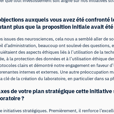
er que tout investissement soit aligné sur nos initiatives str
 objections auxquels vous avez été confronté 
tant plus que la proposition initiale avait été
es issues des neurosciences, cela nous a semblé aller de s
l d’administration, beaucoup ont soulevé des questions, en 
uiétaient des aspects éthiques liés à l’utilisation de la tec
ivée, à la protection des données et à l’utilisation éthique
rotocoles clairs et démontré notre engagement en faveur d
 prenantes internes et externes. Une autre préoccupation maj
la clé de la création du laboratoire, en particulier dans sa p
es de votre plan stratégique cette initiative s
boratoire ?
 initiatives stratégiques. Premièrement, il renforce l’exce