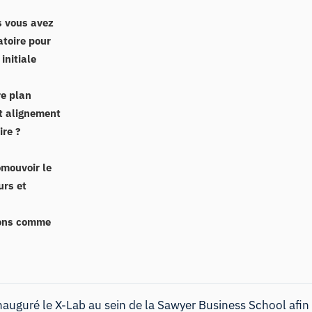
s vous avez
atoire pour
initiale
re plan
et alignement
ire ?
omouvoir le
urs et
tions comme
inauguré le
X-Lab
au sein de
la Sawyer Business School
afin