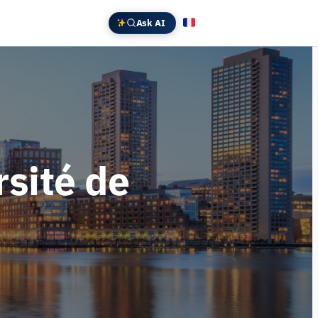
Ask AI
Français
English
Deutsch
中文 (中国)
Español
日本語
rsité de