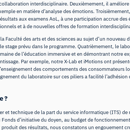
collaboration interdisciplinaire. Deuxièmement, il améliore
emple en matière d’analyse des émotions. Troisièmement, i
sultats aux examens AoL, à une participation accrue des é
nels et à de nouvelles offres de formation interdisciplina
 Faculté des arts et des sciences au sujet d’un nouveau d
 le stage prévu dans le programme. Quatrièmement, le labor
domaine de l’éducation immersive et en démontrant notre e
prentissage. Par exemple, notre X-Lab et iMotions ont prése
 et l’enseignement des comportements des consommateurs lo
gnement du laboratoire sur ces piliers a facilité l’adhésion 
e ?
r et technique de la part du service informatique (ITS) de
u Fonds d’initiative du doyen, au budget de fonctionnement
et produit des résultats, nous constatons un engouement cr