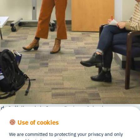
de Suffolk et de la Sawyer Business School.
 la Sawyer Business School, et
le Dr Jane Zhu
, directrice 
Use of cookies
tivations qui ont présidé à la mise en place d’un laborato
We are committed to protecting your privacy and only
 que l’alignement stratégique qui a finalement conduit au s