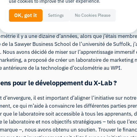
use cookies to improve the user experience.
 laboratoire de recherche sur le comportement
OK, got it
Settings
No Cookies Please
ométrie il y a une dizaine d’années, alors que j’étais memb
 de la Sawyer Business School de l’université de Suffolk, j
nt. Nous avons décidé de miser sur l’apprentissage immers
arketing, a proposé de créer un laboratoire de marketing 
 antérieure de la technologie d’oculométrie au WPI.
ens pour le développement du X-Lab ?
 d’envergure, il est important d’aligner l’initiative sur no
sement, ce qui m’aide à convaincre les différentes parties 
r que le laboratoire soit accessible à tous les apprenants
 le laboratoire et nos objectifs stratégiques – tels que l’e
e marque –, nous avons obtenu un soutien. Trouver le financ