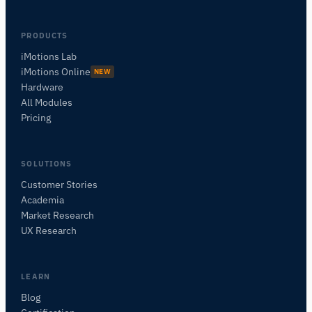
PRODUCTS
iMotions Lab
iMotions Online
NEW
Hardware
All Modules
Pricing
SOLUTIONS
Customer Stories
Academia
Assistant de Recherche iMotions
Market Research
Posez des questions sur les méthodes de
UX Research
recherche, les produits, les capteurs, les SDK,
les ressources, ou décrivez ce que vous
souhaitez étudier.
LEARN
Je vous suggérerai des questions pertinentes en
Blog
fonction de votre demande.