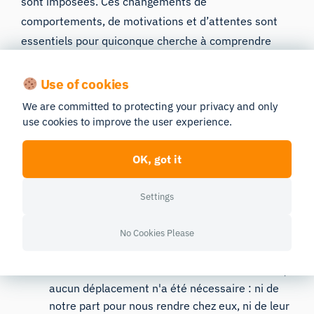
sont imposées. Ces changements de
comportements, de motivations et d’attentes sont
essentiels pour quiconque cherche à comprendre
ceux qu’il souhaite atteindre.
Use of cookies
La collecte de données à distance offre un moyen
We are committed to protecting your privacy and only
unique d’obtenir ces informations. Prenons l’exemple
use cookies to improve the user experience.
suivant :
OK, got it
Nous avons mené cette étude en quelques
semaines seulement, de la conception au
recrutement, en passant par la collecte et
Settings
l'analyse des données
No Cookies Please
Nos participants vivaient aux quatre coins des
États-Unis, des grandes villes aux zones
reculées où il est difficile de recruter. Pourtant,
aucun déplacement n'a été nécessaire : ni de
notre part pour nous rendre chez eux, ni de leur