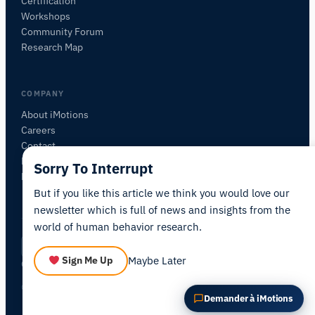
Certification
Workshops
POSER UNE QUESTION SUR CET ARTICLE
Community Forum
Résumer cet article
Pourquoi est-ce important ?
Research Map
Comment pourrais-je appliquer cela ?
COMPANY
About iMotions
Careers
Contact
My iMotions
Sorry To Interrupt
Newsletter
But if you like this article we think you would love our
newsletter which is full of news and insights from the
world of human behavior research.
Privacy Policy
Terms of Service
AI Act Statement
FR
|
·
·
·
Maybe Later
Sign Me Up
Cookie Settings
© 2026 iMotions A/S. All rights reserved.
Demander à iMotions