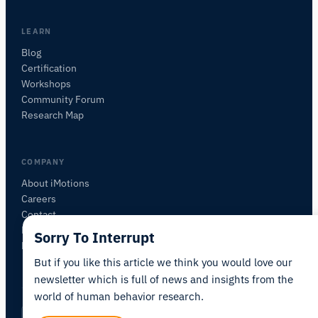
beschreiben Sie, was Sie untersuchen möchten.
Ich schlage nützliche nächste Fragen vor, basierend
LEARN
auf dem, was Sie fragen.
Blog
Certification
FRAGEN SIE ZU DIESEM ARTIKEL
Workshops
Diesen Artikel zusammenfassen
Warum ist das wichtig?
Community Forum
Wie könnte ich das anwenden?
Research Map
COMPANY
About iMotions
Careers
Contact
My iMotions
Sorry To Interrupt
Newsletter
But if you like this article we think you would love our
newsletter which is full of news and insights from the
world of human behavior research.
Privacy Policy
Terms of Service
AI Act Statement
DE
|
·
·
·