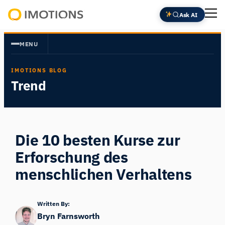
Zum
Ask AI
Inhalt
Powering
springen
Human
MENU
Insight
IMOTIONS BLOG
Trend
Die 10 besten Kurse zur
Erforschung des
menschlichen Verhaltens
Written By:
Bryn Farnsworth