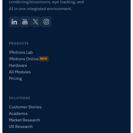
combining biosensors, eye tracking, and
AI in one integrated environment.
PRODUCTS
iMotions Lab
iMotions Online
NEW
Hardware
All Modules
Pricing
SOLUTIONS
Customer Stories
Academia
iMotions Forschungsassistent
Market Research
Fragen Sie nach Forschungsmethoden,
UX Research
Produkten, Sensoren, SDKs, Ressourcen oder