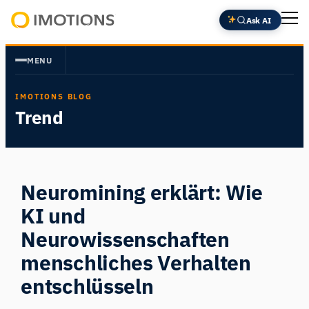
Zum
Ask AI
Inhalt
Powering
springen
Human
MENU
Insight
IMOTIONS BLOG
Trend
Neuromining erklärt: Wie
KI und
Neurowissenschaften
menschliches Verhalten
entschlüsseln