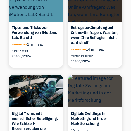
Tipps und Tricks zur
Betrugsbekämpfung bei
Verwendung von iMotions
Online-Umfragen: Was tun,
Lab: Band 1
wenn Ihre Befragten nicht
echt sind?
2 min read
AKADEMIEN
14 min read
AKADEMIEN
Kerstin Wolf
23/06/2026
Morten Pedersen
11/06/2026
Digital Twins mit
Digitale Zwillinge im
menschlicher Beteiligung:
Marketing und in der
Wie Echtzeit-
Marktforschung
Biosensordaten die
16 min read