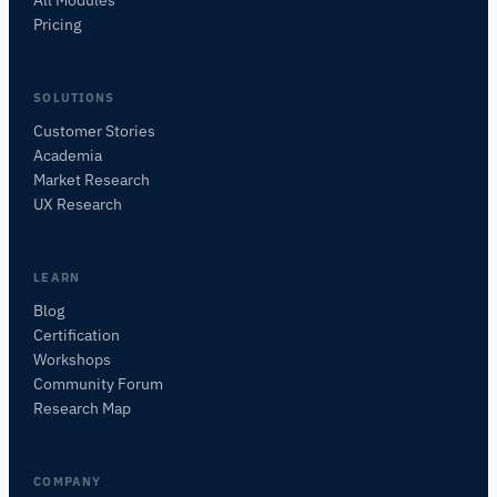
All Modules
Pricing
SOLUTIONS
Customer Stories
Academia
iMotions Forschungsassistent
Market Research
Fragen Sie nach Forschungsmethoden,
UX Research
Produkten, Sensoren, SDKs, Ressourcen oder
beschreiben Sie, was Sie untersuchen möchten.
Ich schlage nützliche nächste Fragen vor, basierend
LEARN
auf dem, was Sie fragen.
Blog
Certification
FRAGEN SIE ZU DIESEM ARTIKEL
Workshops
Diesen Artikel zusammenfassen
Warum ist das wichtig?
Community Forum
Wie könnte ich das anwenden?
Research Map
COMPANY