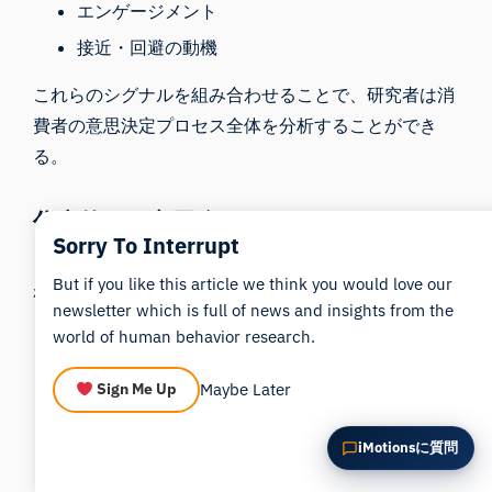
エンゲージメント
この記事を要約
なぜこれが重要ですか？
接近・回避の動機
これをどう応用できますか？
これらのシグナルを組み合わせることで、研究者は消
費者の意思決定プロセス全体を分析することができ
る。
代表的な研究用途
Sorry To Interrupt
この高度な設定は、一般的に次のような用途で使用さ
But if you like this article we think you would love our
れます：
newsletter which is full of news and insights from the
広告神経科学
world of human behavior research.
ブランド認知に関する調査
Maybe Later
Sign Me Up
記憶の符号化に関する研究
UX認知負荷テスト
iMotionsに質問
エンターテインメントおよびメディアのテスト