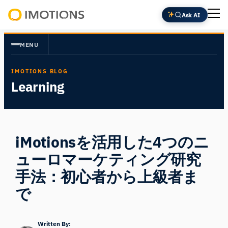
内
Ask AI
容
Powering
を
Human
MENU
ス
Insight
キ
IMOTIONS BLOG
ッ
Learning
プ
iMotionsを活用した4つのニ
ューロマーケティング研究
手法：初心者から上級者ま
で
Written By: