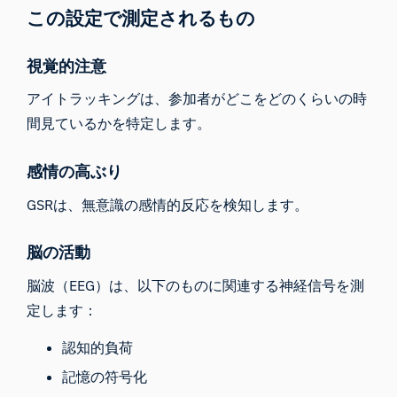
この設定で測定されるもの
視覚的注意
アイトラッキングは、参加者がどこをどのくらいの時
間見ているかを特定します。
感情の高ぶり
GSRは、無意識の感情的反応を検知します。
iMotionsリサーチアシスタント
脳の活動
研究方法、製品、センサー、SDK、リソースに
脳波（EEG）は、以下のものに関連する神経信号を測
ついて質問するか、研究したい内容を説明して
定します：
ください。
質問内容に基づいて、役立つ次の質問を提案しま
認知的負荷
す。
記憶の符号化
この記事について質問