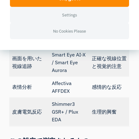
ハードウェアコンポーネント
Settings
No Cookies Please
代表的なデバイ
技術
測定対象
ス
Smart Eye AI-X
画面を用いた
正確な視線位置
/
Smart Eye
視線追跡
と視覚的注意
Aurora
Affectiva
表情分析
感情的な反応
AFFDEX
Shimmer3
皮膚電気反応
GSR+
/
Plux
生理的興奮
EDA