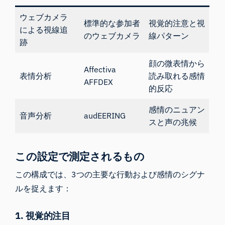
ウェブカメラ
標準的な参加者
視覚的注意と視
による視線追
のウェブカメラ
線パターン
跡
顔の微表情から
Affectiva
表情分析
読み取れる感情
AFFDEX
的反応
感情のニュアン
音声分析
audEERING
スと声の兆候
この設定で測定されるもの
この構成では、3つの主要な行動および感情のシグナ
ルを捉えます：
1.
視覚的注目