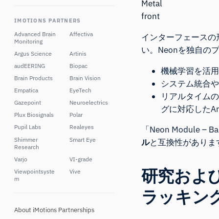
IMOTIONS PARTNERS
Advanced Brain
Affectiva
インターフェースの
Monitoring
い。Neonを独自
Argus Science
Artinis
audEERING
Biopac
機械学習を活用
Brain Products
Brain Vision
システム統合や
Empatica
EyeTech
リアルタイムの
Gazepoint
Neuroelectrics
グに対応したAn
Plux Biosignals
Polar
Pupil Labs
Realeyes
「Neon Module – B
Shimmer
Smart Eye
ル
と互換性がありま
Research
Varjo
VI-grade
研究およ
Viewpointsyste
Vive
m
ラッキン
About iMotions Partnerships