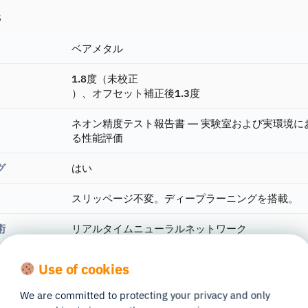
s
ベアメタル
1.8度（未校正
）、オフセット補正後1.3度
ネオン精度テスト報告書 ― 実験室および実環境に
る性能評価
グ
はい
スリッページ不変。ディープラーニングを搭載。
術
リアルタイムニューラルネットワーク
角
1600 x 1200 @30Hz
Use of cookies
水平視野角：132°、垂直視野角：81°
We are committed to protecting your privacy and only
赤外線カメラ