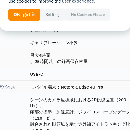
use cookies to improve the user experience.
2台 192×192 @200 Hz
OK, got it
Settings
No Cookies Please
加速度センサー、磁力計、ジャイロセンサー
デュアルマイク
キャリブレーション不要
最大4時間
、25時間以上の録画保存容量
USB-C
デバイス
モバイル端末：
Motorola Edge 40 Pro
シーンのカメラ座標系における2D視線位置（200
Hz）。
頭部の姿勢、加速度計、ジャイロスコープのデー
（110 Hz）。
融合された眼領域を示す赤外線アイトラッキング
（200 Hz）。