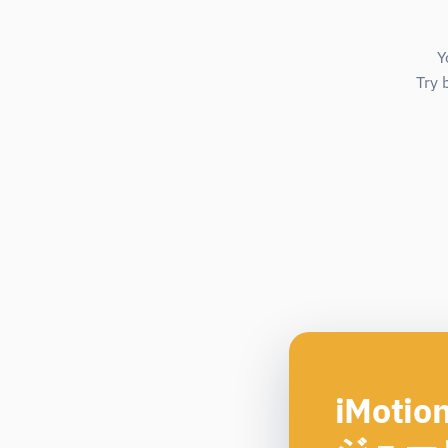
Y
Try 
iMot