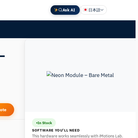
Ask AI
日本語
English
Deutsch
中文 (中国)
Español
Français
ote
In Stock
SOFTWARE YOU’LL NEED
This hardware works seamlessly with iMotions Lab.