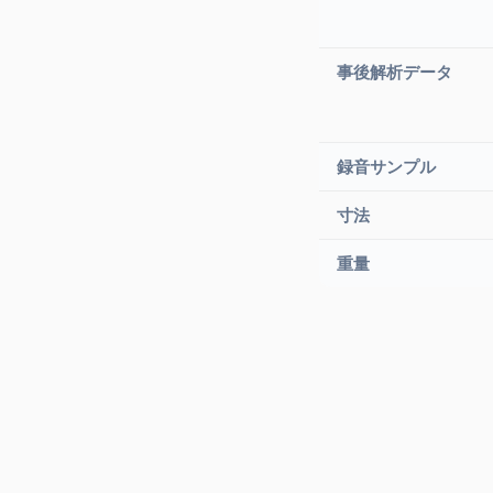
事後解析データ
録音サンプル
寸法
重量