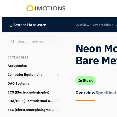
Powering
Human
Sensor Hardware
Overview
Eye tracking
Insight
Neon Mo
Bare Me
CATEGORIES
Accessories
Computer Equipment
In Stock
DAQ Systems
Webcams
Overview
Specificat
ECG (Electrocardiography)
EDA/GSR (Electrodermal Activity)
EEG (Electroencephalography)
Consumables