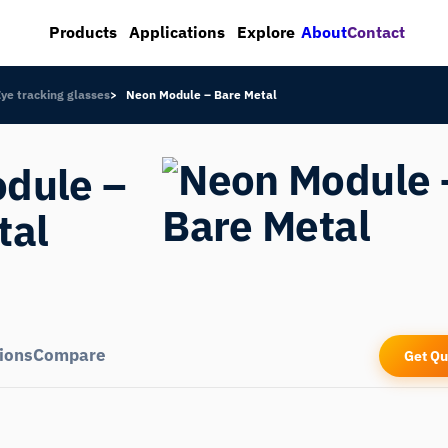
About
Contact
Products
Applications
Explore
Eye tracking glasses
Neon Module – Bare Metal
dule –
tal
ions
Compare
Get Qu