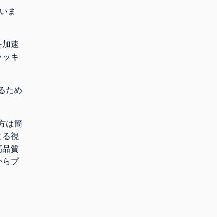
ていま
を加速
ラッキ
るため
方は簡
よる視
高品質
からプ