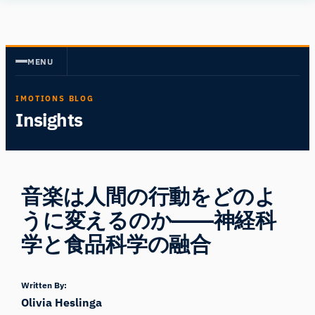
内
Human
容
Insight
を
MENU
ス
キ
IMOTIONS BLOG
ッ
Insights
プ
音楽は人間の行動をどのよ
うに変えるのか――神経科
学と食品科学の融合
Written By:
Olivia Heslinga