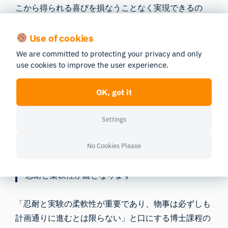
こから得られる喜びを損なうことなく実現できるの
か、という点に興味を持っています。 同様に、本プ
ロジェクトが持つ異文化間の視点を通じて、「東」と
Use of cookies
「西」の間に存在する文化的差異だけでなく、共通点
We are committed to protecting your privacy and only
も明らかにしたいと考えています。これもまた、食の
use cookies to improve the user experience.
文脈における人間の行動を解釈するための、より包括
OK, got it
的な基盤を提供するためです。
Settings
神経科学者の皆さんへの一般的
No Cookies Please
なアドバイスはありますか？
忍耐と柔軟性が鍵となります
「忍耐と実験の柔軟性が重要であり、物事は必ずしも
計画通りに進むとは限らない」と口にする博士課程の