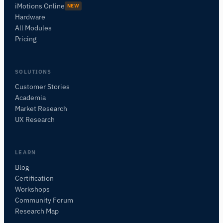
iMotions Online
NEW
Hardware
All Modules
Pricing
SOLUTIONS
Customer Stories
Academia
iMotionsリサーチアシスタント
Market Research
研究方法、製品、センサー、SDK、リソースに
UX Research
ついて質問するか、研究したい内容を説明して
ください。
質問内容に基づいて、役立つ次の質問を提案しま
LEARN
す。
Blog
Certification
この記事について質問
Workshops
この記事を要約
なぜこれが重要ですか？
Community Forum
これをどう応用できますか？
Research Map