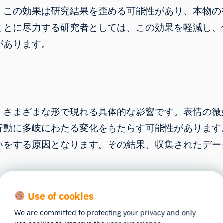
。この効果は研究結果を歪める可能性があり、本物の
ことに尽力する研究者としては、この効果を軽減し、
があります。
、さまざまな形で現れる具体的な影響です。表情の微
行動に多岐にわたる変化をもたらす可能性があります
いをする原因となります。その結果、収集されたデー
く自分の行動を自制するようになる。
Use of cookies
We are committed to protecting your privacy and only
本物の行動や反応を理解することにあるが、観察者効