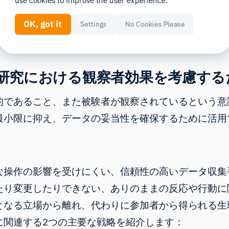
use cookies to improve the user experience.
機器の設置、観察者の態度、さらには研究への参加を
OK, got it
Settings
No Cookies Please
研究における観察者効果を考慮する
的であること、また被験者が観察されているという意
最小限に抑え、データの妥当性を確保するために活用
な操作の影響を受けにくい、信頼性の高いデータ収集
たり変更したりできない、ありのままの反応や行動に
となる立場から離れ、代わりに参加者から得られる生
に関連する2つの主要な戦略を紹介します：