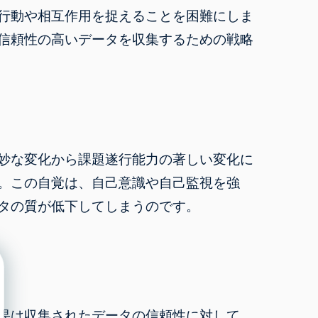
行動や相互作用を捉えることを困難にしま
信頼性の高いデータを収集するための戦略
妙な変化から課題遂行能力の著しい変化に
。この自覚は、自己意識や自己監視を強
タの質が低下してしまうのです。
果は収集されたデータの信頼性に対して、