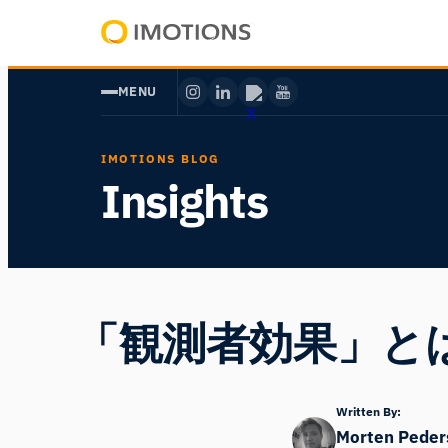
内
容
Powering
を
Human
MENU
ス
Insight
キ
ッ
IMOTIONS BLOG
プ
Insights
「観測者効果」と
Written By:
Morten Peder