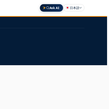
Ask AI
日本語
English
Deutsch
中文 (中国)
Español
Français