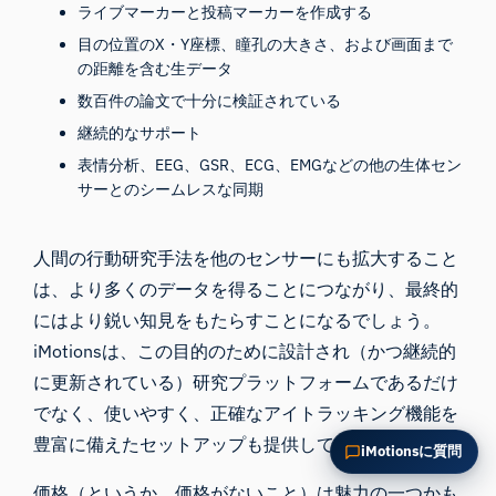
ライブマーカーと投稿マーカーを作成する
この記事を要約
なぜこれが重要ですか？
目の位置のX・Y座標、瞳孔の大きさ、および画面まで
これをどう応用できますか？
の距離を含む生データ
数百件の論文で十分に検証されている
継続的なサポート
表情分析、EEG、GSR、ECG、EMGなどの他の生体セン
サーとのシームレスな同期
人間の行動研究
手法を他のセンサーにも拡大すること
は、より多くのデータを得ることにつながり、最終的
にはより鋭い知見をもたらすことになるでしょう。
iMotionsは、この目的のために設計され（かつ継続的
に更新されている）研究プラットフォームであるだけ
でなく、使いやすく、正確なアイトラッキング機能を
豊富に備えたセットアップも提供しています。
iMotionsに質問
価格（というか、価格がないこと）は魅力の一つかも