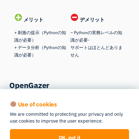
メリット
デメリット
+ 刺激の提示（Pythonの知
– Pythonの実務レベルの知
識が必要）
識が必要-
+ データ分析（Pythonの知
サポートはほとんどありま
識が必要）
せん
OpenGazer
OpenGazer
は8年前に、コンピュータの利用における
Use of cookies
アクセシビリティを向上させることを目的に開発さ
We are committed to protecting your privacy and only
れ、当初はサムスンとギャツビー慈善財団の支援を受
use cookies to improve the user experience.
けていました。
OK, got it