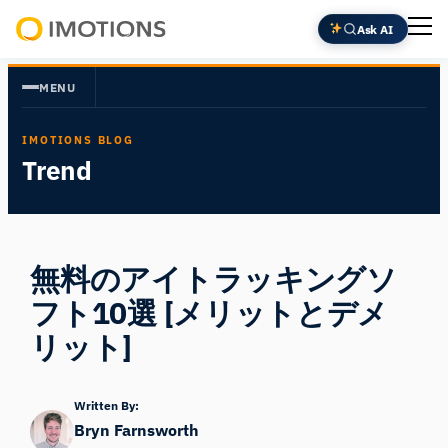
内
Ask AI
容
Powering
を
Human
MENU
ス
Insight
キ
IMOTIONS BLOG
ッ
Trend
プ
無料のアイトラッキングソ
フト10選 [メリットとデメ
リット]
Written By:
Bryn Farnsworth