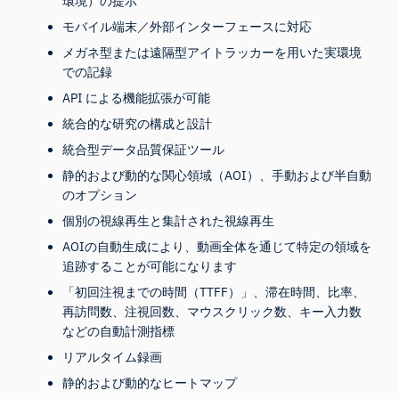
環境）の提示
モバイル端末／外部インターフェースに対応
メガネ型または遠隔型アイトラッカーを用いた実環境
での記録
API による機能拡張が可能
統合的な研究の構成と設計
統合型データ品質保証ツール
静的および動的な関心領域（AOI）、手動および半自動
のオプション
個別の視線再生と集計された視線再生
AOIの自動生成により、動画全体を通じて特定の領域を
iMotionsリサーチアシスタント
追跡することが可能になります
研究方法、製品、センサー、SDK、リソースに
「初回注視までの時間（TTFF）」、滞在時間、比率、
ついて質問するか、研究したい内容を説明して
再訪問数、注視回数、マウスクリック数、キー入力数
ください。
などの自動計測指標
質問内容に基づいて、役立つ次の質問を提案しま
す。
リアルタイム録画
静的および動的なヒートマップ
この記事について質問