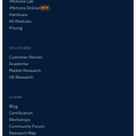
iMotions Lab
iMotions Online
NEW
Hardware
All Modules
Pricing
SOLUTIONS
Customer Stories
Academia
iMotionsリサーチアシスタント
Market Research
研究方法、製品、センサー、SDK、リソースに
UX Research
ついて質問するか、研究したい内容を説明して
ください。
質問内容に基づいて、役立つ次の質問を提案しま
LEARN
す。
Blog
Certification
この記事について質問
Workshops
この記事を要約
なぜこれが重要ですか？
Community Forum
これをどう応用できますか？
Research Map