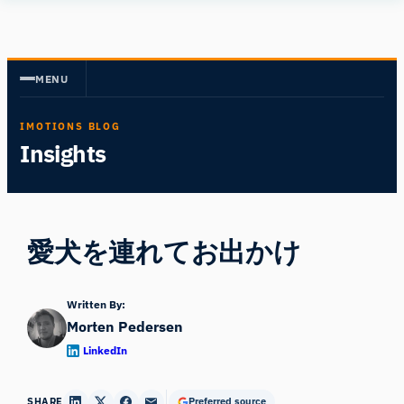
内
Human
容
Insight
を
MENU
ス
キ
IMOTIONS BLOG
ッ
Insights
プ
愛犬を連れてお出かけ
Written By:
Morten Pedersen
LinkedIn
SHARE
Preferred source