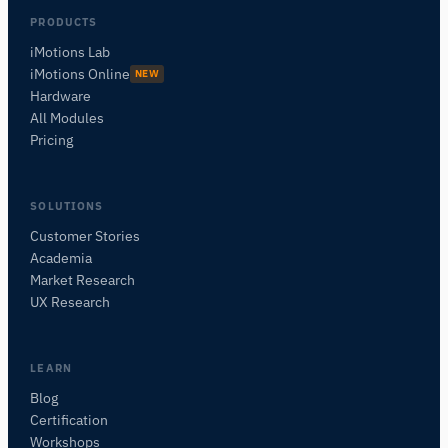
PRODUCTS
iMotions Lab
iMotions Online
NEW
Hardware
All Modules
Pricing
SOLUTIONS
Customer Stories
Academia
iMotionsリサーチアシスタント
Market Research
研究方法、製品、センサー、SDK、リソースに
UX Research
ついて質問するか、研究したい内容を説明して
ください。
質問内容に基づいて、役立つ次の質問を提案しま
LEARN
す。
Blog
Certification
この記事について質問
Workshops