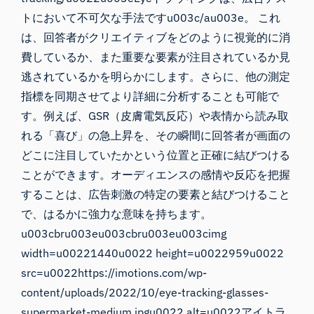
トにおいて不可欠な手法ですu003c/au003e。 これ
は、回答者がクリエイティブをどのように視覚的に消
費しているか、また重要な要素が注目されているか見
逃されているかを明らかにします。さらに、他の測定
指標を同期させてより詳細に分析することも可能で
す。例えば、GSR（皮膚電気反応）や表情から読み取
れる「喜び」の急上昇を、その瞬間に回答者が画面の
どこに注目していたかという位置と正確に結びつける
ことができます。オーディエンスの感情や反応を把握
することは、広告刺激の特定の要素と結びつけること
で、はるかに強力な意味を持ちます。
u003cbru003eu003cbru003eu003cimg
width=u00221440u0022 height=u0022959u0022
src=u0022https://imotions.com/wp-
content/uploads/2022/10/eye-tracking-glasses-
supermarket-medium.jpgu0022 alt=u0022アイトラ