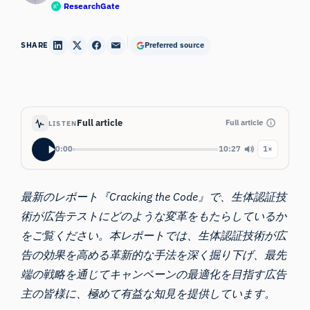
ResearchGate
SHARE
Preferred source
Full article
Full article
LISTEN
0:00
10:27
1×
最新のレポート『Cracking the Code』で、生体認証技
術が広告テストにどのような変革をもたらしているか
をご覧ください。本レポートでは、生体認証技術が広
告の効果を高める革新的な手法を深く掘り下げ、最先
端の戦略を通じてキャンペーンの最適化を目指す広告
主の皆様に、極めて有益な知見を提供しています。