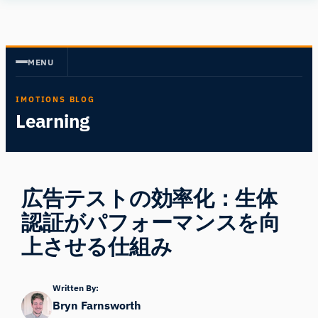
内
Human
容
Insight
を
MENU
ス
キ
IMOTIONS BLOG
ッ
Learning
プ
広告テストの効率化：生体
認証がパフォーマンスを向
上させる仕組み
Written By:
Bryn Farnsworth