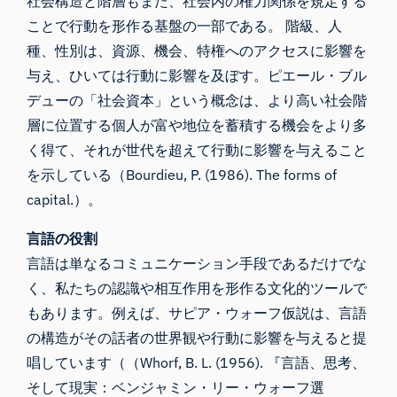
社会構造と階層もまた、社会内の権力関係を規定する
ことで行動を形作る基盤の一部である。 階級、人
種、性別は、資源、機会、特権へのアクセスに影響を
与え、ひいては行動に影響を及ぼす。ピエール・ブル
デューの「社会資本」という概念は、より高い社会階
層に位置する個人が富や地位を蓄積する機会をより多
く得て、それが世代を超えて行動に影響を与えること
を示している（Bourdieu, P. (1986). The forms of
capital.）。
言語の役割
言語は単なるコミュニケーション手段であるだけでな
く、私たちの認識や相互作用を形作る文化的ツールで
もあります。例えば、サピア・ウォーフ仮説は、言語
の構造がその話者の世界観や行動に影響を与えると提
唱しています（（Whorf, B. L. (1956). 『言語、思考、
そして現実：ベンジャミン・リー・ウォーフ選