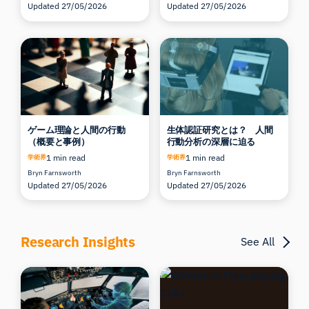
Updated 27/05/2026
Updated 27/05/2026
ゲーム理論と人間の行動
生体認証研究とは？ 人間
（概要と事例）
行動分析の深層に迫る
1 min read
1 min read
学術界
学術界
Bryn Farnsworth
Bryn Farnsworth
Updated 27/05/2026
Updated 27/05/2026
iMotionsリサーチアシスタント
研究方法、製品、センサー、SDK、リソースに
ついて質問するか、研究したい内容を説明して
Research Insights
See All
ください。
質問内容に基づいて、役立つ次の質問を提案しま
す。
この記事について質問