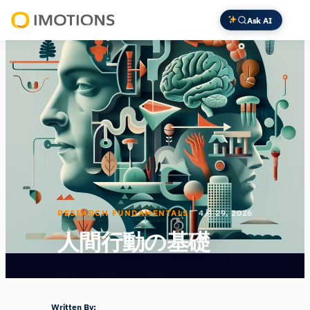
内
Ask AI
容
Powering
を
Human
ス
Insight
キ
ッ
プ
RESEARCH FUNDAMENTALS
4月 29, 2026
人間行動の基礎
Written By: