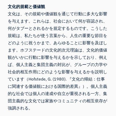
文化的規範と価値観
文化は、その規範や価値観を通じて行動に多大な影響
を与えます。これらは、社会において何が容認され、
何がタブーとされるかを規定するものです。こうした
規範は、私たちが使う言葉から、人生の重要な節目を
どのように祝うかまで、あらゆることに影響を及ぼし
ます。ホフステードの文化的次元理論は、文化的価値
観がいかに行動に影響を与えるかを示しており、例え
ば、個人主義と集団主義の対比が、グループの力学や
社会的相互作用にどのような影響を与えるかを説明し
ています（Hofstede, G. (1980). 『文化の帰結：仕事
に関連する価値観における国際的差異』）。個人主義
的な社会では個人の達成や自立が重視される一方、集
団主義的な文化では家族やコミュニティの相互依存が
強調される。