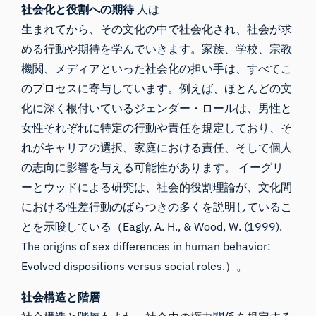
社会化と役割への期待
人は
生まれてから、その文化の中で社会化され、社会が求
める行動や期待を学んでいきます。家族、学校、宗教
機関、メディアといった社会化の担い手は、すべてこ
のプロセスに寄与しています。例えば、ほとんどの文
化に深く根付いているジェンダー・ロールは、男性と
女性それぞれに特定の行動や責任を規定しており、そ
れがキャリアの選択、家庭における責任、そして個人
の志向に影響を与える可能性があります。 イーグリ
ーとウッドによる研究は、社会的役割理論が、文化間
における性差行動のばらつきの多くを説明しているこ
とを示唆している（Eagly, A. H., & Wood, W. (1999).
The origins of sex differences in human behavior:
Evolved dispositions versus social roles.）。
社会構造と階層