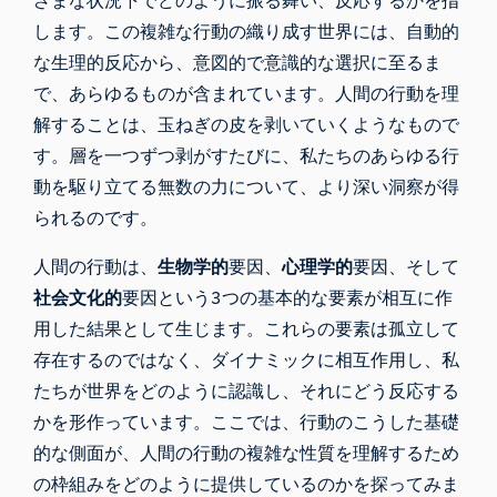
ざまな状況下でどのように振る舞い、反応するかを指
します。この複雑な行動の織り成す世界には、自動的
な生理的反応から、意図的で意識的な選択に至るま
で、あらゆるものが含まれています。人間の行動を理
解することは、玉ねぎの皮を剥いていくようなもので
す。層を一つずつ剥がすたびに、私たちのあらゆる行
動を駆り立てる無数の力について、より深い洞察が得
られるのです。
人間の行動は、
生物学的
要因、
心理学的
要因、そして
社会文化的
要因という3つの基本的な要素が相互に作
用した結果として生じます。これらの要素は孤立して
存在するのではなく、ダイナミックに相互作用し、私
たちが世界をどのように認識し、それにどう反応する
かを形作っています。ここでは、行動のこうした基礎
的な側面が、人間の行動の複雑な性質を理解するため
の枠組みをどのように提供しているのかを探ってみま