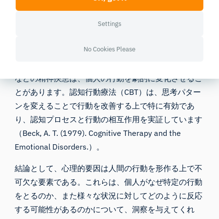
（Erikson, E. H. (1959). 『アイデンティティとライフ
サイクル』）。
Settings
メンタルヘルスの影響
No Cookies Please
メンタルヘルスは、私たちの行動、思考、感情に大き
な影響を及ぼします。不安障害、うつ病、双極性障害
などの精神疾患は、個人の行動を劇的に変化させるこ
とがあります。認知行動療法（CBT）は、思考パター
ンを変えることで行動を改善する上で特に有効であ
り、認知プロセスと行動の相互作用を実証しています
（Beck, A. T. (1979). Cognitive Therapy and the
Emotional Disorders.）。
結論として、心理的要因は人間の行動を形作る上で不
可欠な要素である。これらは、個人がなぜ特定の行動
をとるのか、また様々な状況に対してどのように反応
する可能性があるのかについて、洞察を与えてくれ