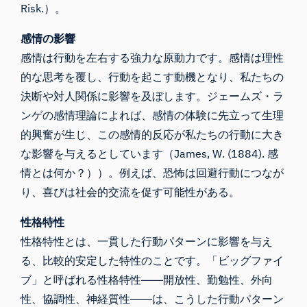
Risk.）。
感情の影響
感情は行動を左右する強力な原動力です。感情は理性
的な思考を覆し、行動を起こす動機となり、私たちの
決断や対人関係に影響を及ぼします。ジェームズ・ラ
ンゲの感情理論によれば、感情の体験に先立って生理
的興奮が生じ、この感情的反応が私たちの行動に大き
な影響を与えるとしています（James, W. (1884). 感
情とは何か？））。例えば、恐怖は回避行動につなが
り、喜びは社会的交流を促す可能性がある。
性格特性
性格特性とは、一貫した行動パターンに影響を与え
る、比較的安定した特性のことです。「ビッグファイ
ブ」と呼ばれる性格特性――開放性、勤勉性、外向
性、協調性、神経質性――は、こうした行動パターン