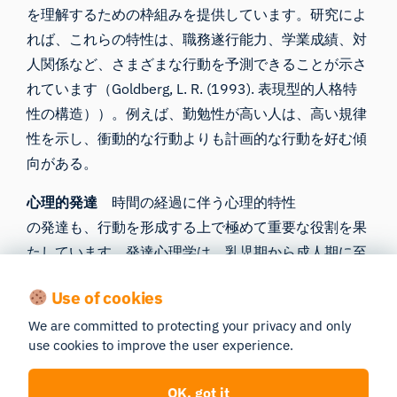
を理解するための枠組みを提供しています。研究によ
れば、これらの特性は、職務遂行能力、学業成績、対
人関係など、さまざまな行動を予測できることが示さ
れています（Goldberg, L. R. (1993). 表現型的人格特
性の構造））。例えば、勤勉性が高い人は、高い規律
性を示し、衝動的な行動よりも計画的な行動を好む傾
向がある。
心理的発達
時間の経過に伴う心理的特性
の発達も、行動を形成する上で極めて重要な役割を果
たしています。発達心理学は、乳児期から成人期に至
るまで、個人が生涯を通じてどのように変化していく
Use of cookies
かを研究する学問です。例えば、エリクソンの心理社
会的発達段階論は、個人的および社会的機能がどのよ
We are committed to protecting your privacy and only
use cookies to improve the user experience.
うに進化していくか、また各段階における葛藤が将来
の行動にどのような影響を与えるかを概説しています
OK, got it