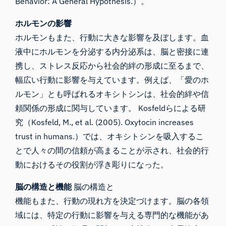
Behavior: A General Hypothesis.）。
ホルモンの影響
ホルモンもまた、行動に大きな影響を及ぼします。血
液中にホルモンを分泌する内分泌系は、脳と密接に連
携し、ストレス反応から社会的絆の形成に至るまで、
幅広い行動に影響を与えています。例えば、「愛のホ
ルモン」とも呼ばれるオキシトシンは、社会的絆や信
頼関係の形成に関与しています。 Kosfeldらによる研
究（Kosfeld, M., et al. (2005). Oxytocin increases
trust in humans.）では、オキシトシンを吸入するこ
とで人々の間の信頼が高まることが示され、社会的行
動におけるその役割が浮き彫りになった。
脳の構造と機能
脳の構造と
機能もまた、行動の現れ方を決定づけます。脳の各領
域には、特定の行動に影響を与える専門的な機能があ