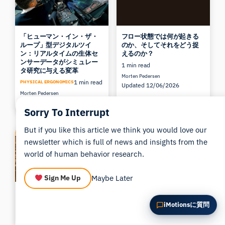
この記事を要約
なぜこれが重要ですか？
これをどう応用できますか？
「ヒューマン・イン・ザ・
フロー状態では何が起きる
ループ」型デジタルツイ
のか、そしてそれをどう捉
ン：リアルタイムの生体セ
えるのか？
ンサーデータがシミュレー
1 min read
タ研究に与える変革
Morten Pedersen
1 min read
PHYSICAL ERGONOMICS
Updated 12/06/2026
Morten Pedersen
Updated 11/06/2026
Sorry To Interrupt
But if you like this article we think you would love our
newsletter which is full of news and insights from the
world of human behavior research.
Maybe Later
Sign Me Up
アイトラッキング研究のト
ハロウィン特集：メディア
ップ5記事
における恐怖の生体認証
iMotionsに質問
1 min read
1 min read
学術界
Bryn Farnsworth
Dr. Jessica Wilson