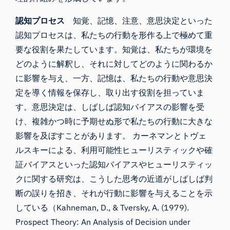
認知プロセス
知覚、記憶、注意、意思決定といった
認知プロセスは、私たちの行動を形作る上で極めて重
要な役割を果たしています。知覚は、私たちが環境を
どのように解釈し、それに対してどのように関わるか
に影響を与え、一方、記憶は、私たちの行動や意思決
定を導く情報を保存し、取り出す役割を担っていま
す。意思決定は、しばしば認知バイアスの影響を受
け、複雑かつ時に予期せぬ形で私たちの行動に大きな
影響を及ぼすことがあります。 カーネマンとトヴェ
ルスキーによる、利用可能性ヒューリスティックや確
証バイアスといった認知バイアスやヒューリスティッ
クに関する研究は、こうした思考の近道がしばしば判
断の誤りを招き、それが行動に影響を与えることを示
している（Kahneman, D., & Tversky, A. (1979).
Prospect Theory: An Analysis of Decision under