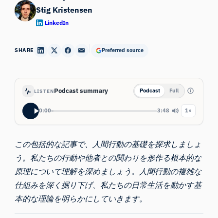
Stig Kristensen
LinkedIn
SHARE
Preferred source
Podcast summary
Podcast
Full
LISTEN
0:00
3:48
1×
この包括的な記事で、
人間行動
の基礎を探求しましょ
う。私たちの行動や他者との関わりを形作る根本的な
原理について理解を深めましょう。人間行動の複雑な
仕組みを深く掘り下げ、私たちの日常生活を動かす基
本的な理論を明らかにしていきます。