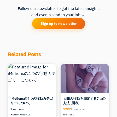
Follow our newsletter to get the latest insights
and events send to your inbox.
Sign up to newsletter
Related Posts
iMotionsの4つの行動カテゴ
人間の行動を測定する7つの
リーについて
方法 [図表]
1 min read
1 min read
学術界
Morten Pedersen
iMotions