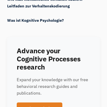
Leitfaden zur Verhaltenskodierung
Was ist Kognitive Psychologie?
Advance your
Cognitive Processes
research
iMotions Forschungsassistent
Fragen Sie nach Forschungsmethoden,
Expand your knowledge with our free
Produkten, Sensoren, SDKs, Ressourcen oder
beschreiben Sie, was Sie untersuchen möchten.
behavioral research guides and
Ich schlage nützliche nächste Fragen vor, basierend
publications.
auf dem, was Sie fragen.
FRAGEN SIE ZU DIESEM ARTIKEL