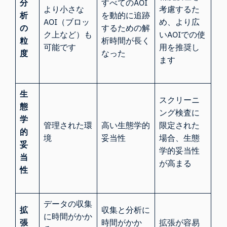
分
すべてのAOI
より小さな
考慮するた
析
を動的に追跡
AOI（ブロッ
め、より広
の
するための解
ク上など）も
いAOIでの使
粒
析時間が長く
可能です
用を推奨し
度
なった
ます
生
スクリーニ
態
ング検査に
学
管理された環
高い生態学的
限定された
的
境
妥当性
場合、生態
妥
学的妥当性
当
が高まる
性
データの収集
拡
収集と分析に
に時間がかか
張
時間がかか
拡張が容易