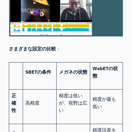
さまざまな設定の比較
：
WebETの状
SBETの条件
メガネの状態
態
正
精度は低い
精度が最も
確
高精度
が、視野は広
低い
性
い
精度誤差を