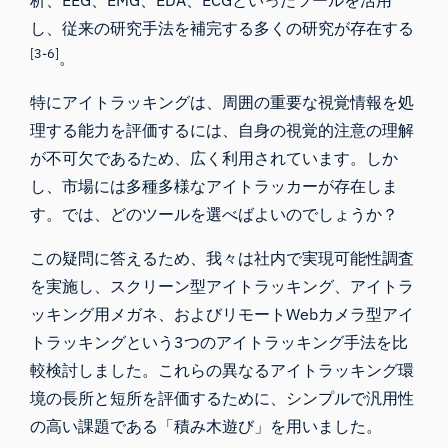
析
、
EEG
、
EMG
、
EDA
、
ECG
といったツールを活用
し、従来の研究手法を補完する多くの研究が存在する
[3-6]
。
特にアイトラッキングは、周囲の重要な視覚情報を処
理する能力を評価するには、自身の
視覚的注意
の理解
が不可欠であるため、広く利用されています。しか
し、市場には多種多様な
アイトラッカー
が存在しま
す。では、どのツールを選べばよいのでしょうか？
この疑問に答えるため、我々は社内で実現可能性調査
を実施し、スクリーン型アイトラッキング、アイトラ
ッキング用メガネ、およびリモートWebカメラ型アイ
トラッキングという3つのアイトラッキング手法を比
較検討しました。これらの異なるアイトラッキング環
境の長所と短所を評価するために、シンプルで汎用性
の高い課題である「積み木遊び」を用いました。