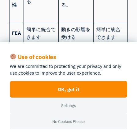
る
性
る。
簡単に統合で
動きの影響を
簡単に統合
FEA
きます
受ける
できます
Use of cookies
他
の
We are committed to protecting your privacy and only
セ
use cookies to improve the user experience.
オンライン
ン
GSR、EMG、
プラットフ
サ
ECG、および
GSR、ECG、
OK, got it
ォームでは
ー
EEGとの連携
EMGとの統合
利用できま
と
が可能
が容易
Settings
せん
の
連
No Cookies Please
携