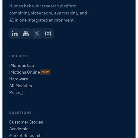
Human behavior research platform —
combining biosensors, eye tracking, and
AI in one integrated environment.
PRODUCTS
iMotions Lab
iMotions Online
NEW
Hardware
All Modules
Pricing
SOLUTIONS
Customer Stories
Academia
iMotionsリサーチアシスタント
Market Research