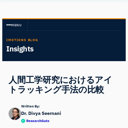
内
Human
容
Insight
を
MENU
ス
キ
IMOTIONS BLOG
ッ
Insights
プ
人間工学研究におけるアイ
トラッキング手法の比較
Written By:
Dr. Divya Seernani
ResearchGate