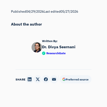
Published
04/29/2026
Last edited
05/27/2026
About the author
Written By:
Dr. Divya Seernani
ResearchGate
SHARE
Preferred source