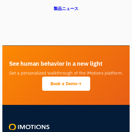
製品ニュース
See human behavior in a new light
Get a personalized walkthrough of the iMotions platform.
Book a Demo